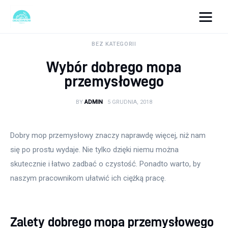
okazjonalne-zdjecia.pl
BEZ KATEGORII
Wybór dobrego mopa
Turystyka
przemysłowego
Lifestyle
BY
ADMIN
5 GRUDNIA, 2018
Dom i ogród
Dobry mop przemysłowy znaczy naprawdę więcej, niż nam 
Uroda
się po prostu wydaje. Nie tylko dzięki niemu można 
skutecznie i łatwo zadbać o czystość. Ponadto warto, by 
Zdrowie
naszym pracownikom ułatwić ich ciężką pracę.
Więcej
Zalety dobrego mopa przemysłowego