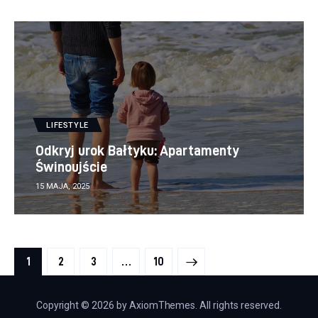
LIFESTYLE
Odkryj urok Bałtyku: Apartamenty
Świnoujście
15 MAJA, 2025
Stronicowanie
PAGE
1
PAGE
2
PAGE
3
>
…
PAGE
10
wpisów
Copyright © 2026 by AxiomThemes. All rights reserved.