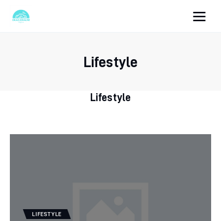
okazjonalne-zdjecia.pl
Lifestyle
Turystyka
Lifestyle
Lifestyle
Dom i ogród
Uroda
Zdrowie
Więcej
LIFESTYLE