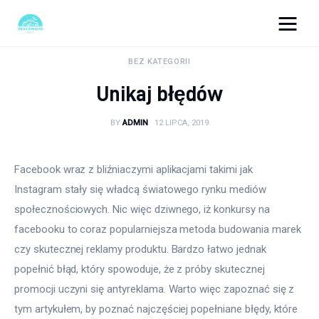
okazjonalne-zdjecia.pl
BEZ KATEGORII
Unikaj błędów
Turystyka
BY
ADMIN
12 LIPCA, 2019
Lifestyle
Dom i ogród
Facebook wraz z bliźniaczymi aplikacjami takimi jak 
Instagram stały się władcą światowego rynku mediów 
Uroda
społecznościowych. Nic więc dziwnego, iż konkursy na 
facebooku to coraz popularniejsza metoda budowania marek 
Zdrowie
czy skutecznej reklamy produktu. Bardzo łatwo jednak 
popełnić błąd, który spowoduje, że z próby skutecznej 
Więcej
promocji uczyni się antyreklama. Warto więc zapoznać się z 
tym artykułem, by poznać najczęściej popełniane błędy, które 