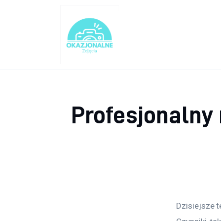
Turystyka
Lifestyle
Dom i ogród
Uroda
Profesjonalny
Zdrowie
Więcej
Dzisiejsze 