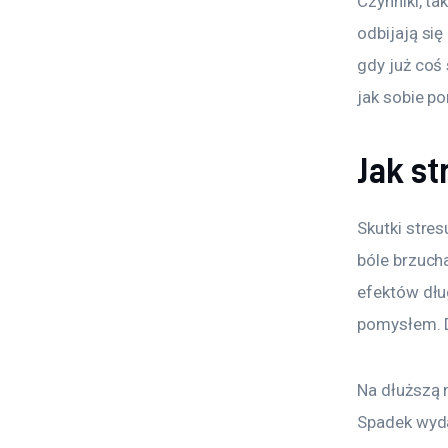
Czynniki, ta
odbijają się
gdy już coś 
jak sobie p
Jak st
Skutki stre
bóle brzucha
efektów dłu
pomysłem. 
Na dłuższą 
Spadek wydaj