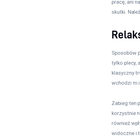
pracę, ani n
skutki. Nal
Relak
Sposobów pr
tylko plecy,
klasyczny t
wchodzi m.in
Zabieg ten 
korzystnie 
również wpł
widoczne i 