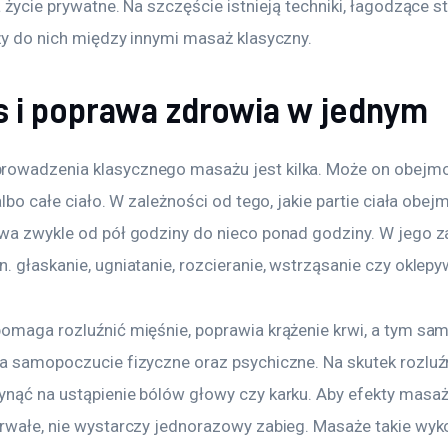
a życie prywatne. Na szczęście istnieją techniki, łagodzące st
eży do nich między innymi masaż klasyczny.
s i poprawa zdrowia w jednym
owadzenia klasycznego masażu jest kilka. Może on obejm
 albo całe ciało. W zależności od tego, jakie partie ciała obej
rwa zwykle od pół godziny do nieco ponad godziny. W jego z
. głaskanie, ugniatanie, rozcieranie, wstrząsanie czy oklepy
pomaga rozluźnić mięśnie, poprawia krążenie krwi, a tym s
na samopoczucie fizyczne oraz psychiczne. Na skutek rozluź
ynąć na ustąpienie bólów głowy czy karku. Aby efekty masaż
trwałe, nie wystarczy jednorazowy zabieg. Masaże takie wy