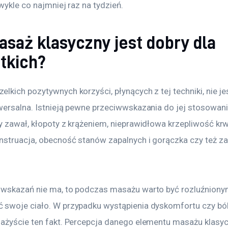
wykle co najmniej raz na tydzień.
saż klasyczny jest dobry dla
tkich?
kich pozytywnych korzyści, płynących z tej techniki, nie je
ersalna. Istnieją pewne przeciwwskazania do jej stosowania,
y zawał, kłopoty z krążeniem, nieprawidłowa krzepliwość krw
nstruacja, obecność stanów zapalnych i gorączka czy też z
wskazań nie ma, to podczas masażu warto być rozluźnionym
swoje ciało. W przypadku wystąpienia dyskomfortu czy ból
ażyście ten fakt. Percepcja danego elementu masażu klasyc