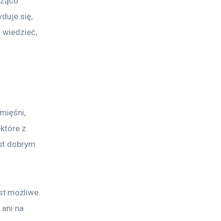
cząco 
duje się, 
 wiedzieć, 
mięśni, 
które z 
st dobrym 
t możliwe. 
ani na 