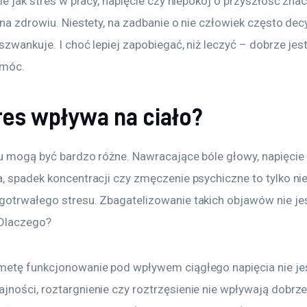
kie jak stres w pracy, napięcie czy niepokój o przyszłość zna
 na zdrowiu. Niestety, na zadbanie o nie człowiek często decy
szwankuje. I choć lepiej zapobiegać, niż leczyć – dobrze jest
omóc.
res wpływa na ciało?
su mogą być bardzo różne. Nawracające bóle głowy, napięcie 
, spadek koncentracji czy zmęczenie psychiczne to tylko nie
gotrwałego stresu. Zbagatelizowanie takich objawów nie je
Dlaczego?
metę funkcjonowanie pod wpływem ciągłego napięcia nie jes
ności, roztargnienie czy roztrzęsienie nie wpływają dobrze 