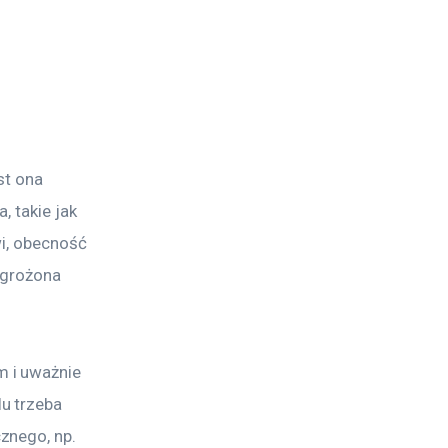
st ona 
 takie jak 
i, obecność 
agrożona 
 i uważnie 
u trzeba 
znego, np. 