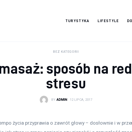
okazjonalne-
TURYSTYKA
LIFESTYLE
DO
zdjecia.pl
BEZ KATEGORII
 masaż: sposób na re
stresu
BY
ADMIN
12 LIPCA, 2017
tempo życia przyprawia o zawrót głowy – dosłownie i w przen