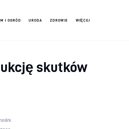
M I OGRÓD
URODA
ZDROWIE
WIĘCEJ
dukcję skutków
ośni. 