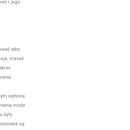
res i jego 
ować albo 
muje, masaż 
akres 
wanie.
amym wpływa 
nienia może 
u były 
konywane są 