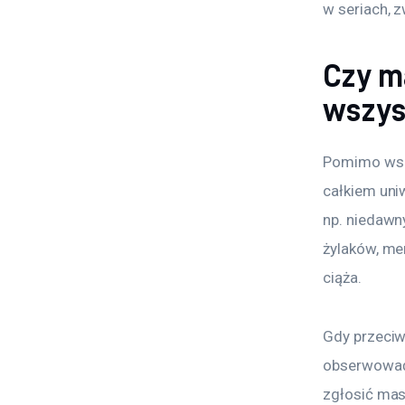
w seriach, z
Czy ma
wszys
Pomimo wszel
całkiem uniw
np. niedawn
żylaków, me
ciąża.
Gdy przeciw
obserwować 
zgłosić mas