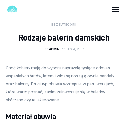
okazjonalne-zdjecia.pl
BEZ KATEGORII
Rodzaje balerin damskich
Turystyka
BY
ADMIN
13 LIPCA, 2017
Lifestyle
Dom i ogród
Choć kobiety mają do wyboru naprawdę tysiące odmian 
wspaniałych butów, latem i wiosną noszą głównie sandały 
Uroda
oraz baleriny. Drugi typ obuwia występuje w paru wersjach, 
które warto poznać, zanim zainwestuje się w baleriny 
Zdrowie
skórzane czy te lakierowane.
Więcej
Materiał obuwia