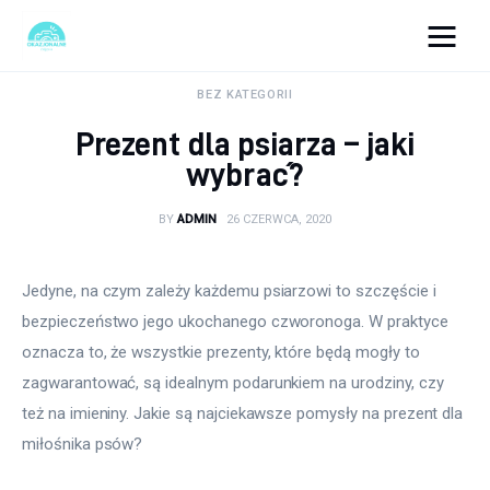
okazjonalne-zdjecia.pl
BEZ KATEGORII
Prezent dla psiarza – jaki
Turystyka
wybrać?
Lifestyle
BY
ADMIN
26 CZERWCA, 2020
Dom i ogród
Jedyne, na czym zależy każdemu psiarzowi to szczęście i 
Uroda
bezpieczeństwo jego ukochanego czworonoga. W praktyce 
oznacza to, że wszystkie prezenty, które będą mogły to 
Zdrowie
zagwarantować, są idealnym podarunkiem na urodziny, czy 
też na imieniny. Jakie są najciekawsze pomysły na prezent dla 
Więcej
miłośnika psów?