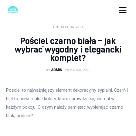
okazjonalne-zdjecia.pl
UNCATEGORIZED
Pościel czarno biała – jak
Turystyka
wybrać wygodny i elegancki
komplet?
Lifestyle
BY
ADMIN
28 MARCA, 2022
Dom i ogród
Uroda
Pościel to najważniejszy element dekoracyjny sypialni. Czerń i 
biel to uniwersalne kolory, które sprawdzą się niemal w 
Zdrowie
każdym pokoju. O czym należy pamiętać wybierając czarno 
białą pościel?
Więcej