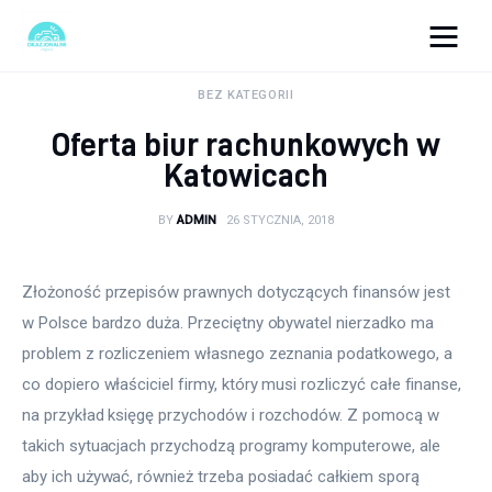
okazjonalne-zdjecia.pl
BEZ KATEGORII
Oferta biur rachunkowych w
Turystyka
Katowicach
Lifestyle
BY
ADMIN
26 STYCZNIA, 2018
Dom i ogród
Złożoność przepisów prawnych dotyczących finansów jest 
Uroda
w Polsce bardzo duża. Przeciętny obywatel nierzadko ma 
problem z rozliczeniem własnego zeznania podatkowego, a 
Zdrowie
co dopiero właściciel firmy, który musi rozliczyć całe finanse, 
na przykład księgę przychodów i rozchodów. Z pomocą w 
Więcej
takich sytuacjach przychodzą programy komputerowe, ale 
aby ich używać, również trzeba posiadać całkiem sporą 