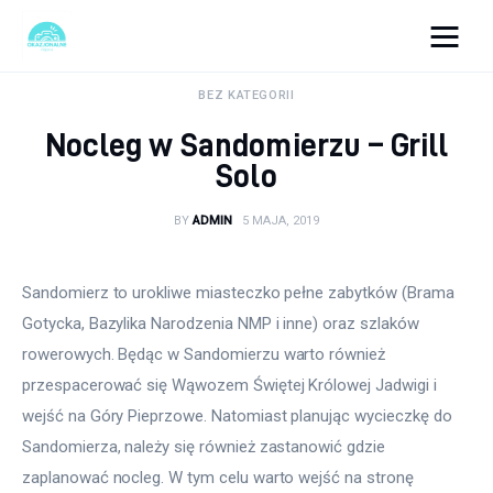
okazjonalne-zdjecia.pl
BEZ KATEGORII
Nocleg w Sandomierzu – Grill
Turystyka
Solo
Lifestyle
BY
ADMIN
5 MAJA, 2019
Dom i ogród
Sandomierz to urokliwe miasteczko pełne zabytków (Brama 
Uroda
Gotycka, Bazylika Narodzenia NMP i inne) oraz szlaków 
rowerowych. Będąc w Sandomierzu warto również 
Zdrowie
przespacerować się Wąwozem Świętej Królowej Jadwigi i 
wejść na Góry Pieprzowe. Natomiast planując wycieczkę do 
Więcej
Sandomierza, należy się również zastanowić gdzie 
zaplanować nocleg. W tym celu warto wejść na stronę 