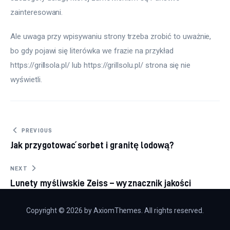
zainteresowani.
Ale uwaga przy wpisywaniu strony trzeba zrobić to uważnie, 
bo gdy pojawi się literówka we frazie na przykład 
https://grillsola.pl/ lub https://grillsolu.pl/ strona się nie 
wyświetli.
Nawigacja
PREVIOUS
Jak przygotować sorbet i granitę lodową?
wpisu
NEXT
Lunety myśliwskie Zeiss – wyznacznik jakości
Copyright © 2026 by AxiomThemes. All rights reserved.