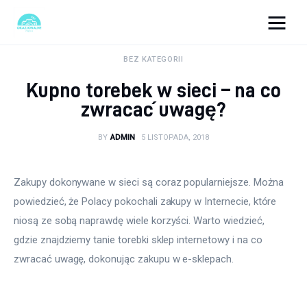
okazjonalne-zdjecia.pl
BEZ KATEGORII
Kupno torebek w sieci – na co
Turystyka
zwracać uwagę?
Lifestyle
BY
ADMIN
5 LISTOPADA, 2018
Dom i ogród
Zakupy dokonywane w sieci są coraz popularniejsze. Można 
Uroda
powiedzieć, że Polacy pokochali zakupy w Internecie, które 
niosą ze sobą naprawdę wiele korzyści. Warto wiedzieć, 
Zdrowie
gdzie znajdziemy tanie torebki sklep internetowy i na co 
zwracać uwagę, dokonując zakupu w e-sklepach.
Więcej