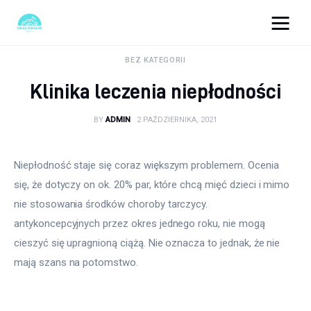
okazjonalne-zdjecia.pl
BEZ KATEGORII
Klinika leczenia niepłodności
Turystyka
BY
ADMIN
2 PAŹDZIERNIKA, 2021
Lifestyle
Dom i ogród
Niepłodność staje się coraz większym problemem. Ocenia 
się, że dotyczy on ok. 20% par, które chcą mięć dzieci i mimo 
Uroda
nie stosowania środków choroby tarczycy. 
antykoncepcyjnych przez okres jednego roku, nie mogą 
Zdrowie
cieszyć się upragnioną ciążą. Nie oznacza to jednak, że nie 
mają szans na potomstwo.
Więcej