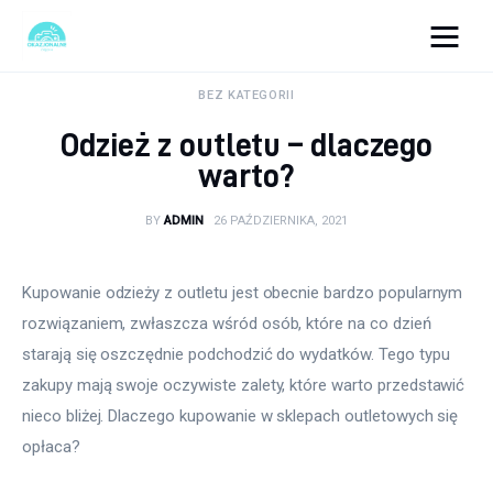
okazjonalne-zdjecia.pl
BEZ KATEGORII
Odzież z outletu – dlaczego
Turystyka
warto?
Lifestyle
BY
ADMIN
26 PAŹDZIERNIKA, 2021
Dom i ogród
Kupowanie odzieży z outletu jest obecnie bardzo popularnym 
Uroda
rozwiązaniem, zwłaszcza wśród osób, które na co dzień 
starają się oszczędnie podchodzić do wydatków. Tego typu 
Zdrowie
zakupy mają swoje oczywiste zalety, które warto przedstawić 
nieco bliżej. Dlaczego kupowanie w sklepach outletowych się 
Więcej
opłaca?