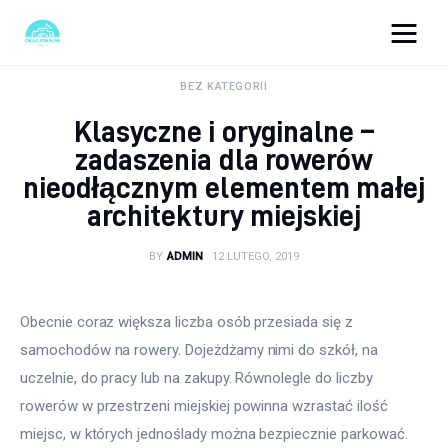
okazjonalne-zdjecia.pl
BEZ KATEGORII
Klasyczne i oryginalne –
Turystyka
zadaszenia dla rowerów
nieodłącznym elementem małej
Lifestyle
architektury miejskiej
Dom i ogród
BY
ADMIN
12 LUTEGO, 2019
Uroda
Obecnie coraz większa liczba osób przesiada się z 
Zdrowie
samochodów na rowery. Dojeżdżamy nimi do szkół, na 
uczelnie, do pracy lub na zakupy. Równolegle do liczby 
Więcej
rowerów w przestrzeni miejskiej powinna wzrastać ilość 
miejsc, w których jednoślady można bezpiecznie parkować. 