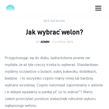
okazjonalne-zdjecia.pl
BEZ KATEGORII
Jak wybrać welon?
Turystyka
BY
ADMIN
12 LUTEGO, 2019
Lifestyle
Dom i ogród
Przygotowując się do ślubu, żadna kobieta pewnie nie 
myślała, że aż tyle rzeczy trzeba tu wybierać. Standardowo 
Uroda
myślimy oczywiście o butach, sukni, bukieciku, dodatkach, 
bieliźnie… i to wszystko często mamy mniej lub bardziej 
Zdrowie
wybrane wcześniej. Często natomiast zapominamy o welonie 
i w sklepie wpadamy w panikę pt” co tu wybrać”? Warto 
Więcej
zatem przeczytać poniższe wskazówki odnośnie wyboru 
najlepszego welonu.