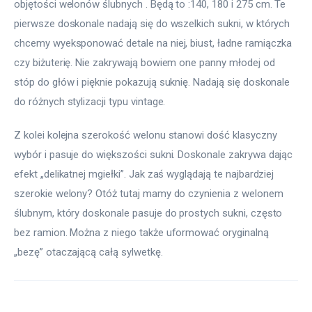
objętości welonów ślubnych . Będą to :140, 180 i 275 cm. Te 
pierwsze doskonale nadają się do wszelkich sukni, w których 
chcemy wyeksponować detale na niej, biust, ładne ramiączka 
czy biżuterię. Nie zakrywają bowiem one panny młodej od 
stóp do głów i pięknie pokazują suknię. Nadają się doskonale 
do różnych stylizacji typu vintage.
Z kolei kolejna szerokość welonu stanowi dość klasyczny 
wybór i pasuje do większości sukni. Doskonale zakrywa dając 
efekt „delikatnej mgiełki”. Jak zaś wyglądają te najbardziej 
szerokie welony? Otóż tutaj mamy do czynienia z welonem 
ślubnym, który doskonale pasuje do prostych sukni, często 
bez ramion. Można z niego także uformować oryginalną 
„bezę” otaczającą całą sylwetkę.