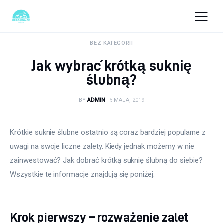
okazjonalne-zdjecia.pl
BEZ KATEGORII
Jak wybrać krótką suknię
Turystyka
ślubną?
Lifestyle
BY
ADMIN
5 MAJA, 2019
Dom i ogród
Krótkie suknie ślubne ostatnio są coraz bardziej popularne z 
Uroda
uwagi na swoje liczne zalety. Kiedy jednak możemy w nie 
zainwestować? Jak dobrać krótką suknię ślubną do siebie? 
Zdrowie
Wszystkie te informacje znajdują się poniżej.
Więcej
Krok pierwszy – rozważenie zalet