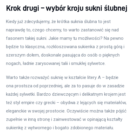
Krok drugi – wybór kroju sukni ślubnej
Kiedy już zdecydujemy, że krótka suknia ślubna to jest 
naprawdę to, czego chcemy, to warto zastanowić się nad 
fasonem takiej sukni. Jakie mamy tu możliwości? Na pewno 
będzie to klasyczna, rozkloszowana sukienka z prostą górą i 
szerszym dołem, doskonale pasująca do osób o pięknych 
nogach, ładnie zarysowanej talii i smukłej sylwetce.
Warto także rozważyć suknię w kształcie litery A – będzie 
ona prostsza od poprzedniej, ale za to pasuje do w zasadzie 
każdej sylwetki. Bardzo dziewczęcym i delikatnym krojem jest 
też styl empire czy grecki – obydwa z lejących się materiałów, 
eleganckie w swojej prostocie. Oczywiście można także pójść 
zupełnie w inną stronę i zainwestować w opinającą kształty 
sukienkę z wytwornego i bogato zdobionego materiału.