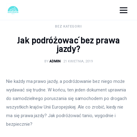
okazjonalne-zdjecia.pl
BEZ KATEGORII
Jak podróżować bez prawa
Turystyka
jazdy?
Lifestyle
BY
ADMIN
21 KWIETNIA, 2019
Dom i ogród
Nie każdy ma prawo jazdy, a podróżowanie bez niego może 
Uroda
wydawać się trudne. W końcu, ten jeden dokument uprawnia 
do samodzielnego poruszania się samochodem po drogach 
Zdrowie
wszystkich krajów Unii Europejskiej. Ale co zrobić, kiedy nie 
ma się prawa jazdy? Jak podróżować tanio, wygodnie i 
Więcej
bezpiecznie?