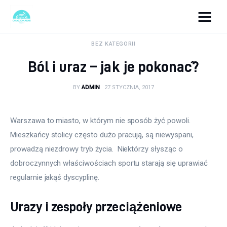
okazjonalne-zdjecia.pl
BEZ KATEGORII
Ból i uraz – jak je pokonać?
Turystyka
BY
ADMIN
27 STYCZNIA, 2017
Lifestyle
Dom i ogród
Warszawa to miasto, w którym nie sposób żyć powoli. 
Mieszkańcy stolicy często dużo pracują, są niewyspani, 
Uroda
prowadzą niezdrowy tryb życia.  Niektórzy słysząc o 
dobroczynnych właściwościach sportu starają się uprawiać 
Zdrowie
regularnie jakąś dyscyplinę.
Więcej
Urazy i zespoły przeciążeniowe