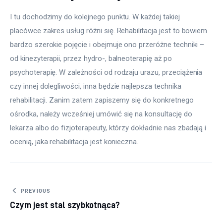
I tu dochodzimy do kolejnego punktu. W każdej takiej 
placówce zakres usług różni się. Rehabilitacja jest to bowiem 
bardzo szerokie pojęcie i obejmuje ono przeróżne techniki – 
od kinezyterapii, przez hydro-, balneoterapię aż po 
psychoterapię. W zależności od rodzaju urazu, przeciążenia 
czy innej dolegliwości, inna będzie najlepsza technika 
rehabilitacji. Zanim zatem zapiszemy się do konkretnego 
ośrodka, należy wcześniej umówić się na konsultację do 
lekarza albo do fizjoterapeuty, którzy dokładnie nas zbadają i 
ocenią, jaka rehabilitacja jest konieczna.
Nawigacja
PREVIOUS
Czym jest stal szybkotnąca?
wpisu