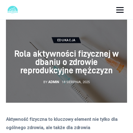
okazjonalne-zdjecia.pl
Turystyka
EDUKACJA
Rola aktywności fizycznej w
Lifestyle
dbaniu o zdrowie
reprodukcyjne mężczyzn
Dom i ogród
BY
ADMIN
18 SIERPNIA, 2025
Uroda
Zdrowie
Więcej
Aktywność fizyczna to kluczowy element nie tylko dla 
ogólnego zdrowia, ale także dla zdrowia 