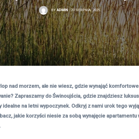
BY
ADMIN
20 SIERPNIA, 2025
rlop nad morzem, ale nie wiesz, gdzie wynająć komfortowe
nie? Zapraszamy do Świnoujścia, gdzie znajdziesz luksu
 idealne na letni wypoczynek. Odkryj z nami urok tego wyj
obacz, jakie korzyści niesie za sobą wynajęcie apartamentu 
.