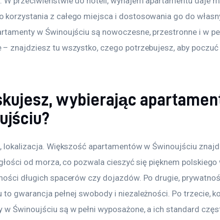
 W przeciwieństwie do hoteli, wynajem apartamentu daje m
korzystania z całego miejsca i dostosowania go do własn
artamenty w Świnoujściu są nowoczesne, przestronne i w peł
– znajdziesz tu wszystko, czego potrzebujesz, aby poczuć s
skujesz, wybierając apartamen
ujściu?
, lokalizacja. Większość apartamentów w Świnoujściu znajdu
ległości od morza, co pozwala cieszyć się pięknem polskiego
ności długich spacerów czy dojazdów. Po drugie, prywatno
 to gwarancja pełnej swobody i niezależności. Po trzecie, k
 w Świnoujściu są w pełni wyposażone, a ich standard częs