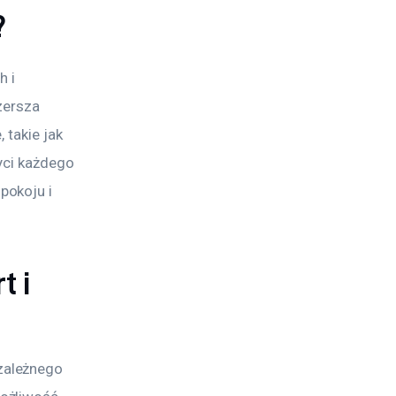
?
 i 
zersza 
 takie jak 
yci każdego 
okoju i 
t i
zależnego 