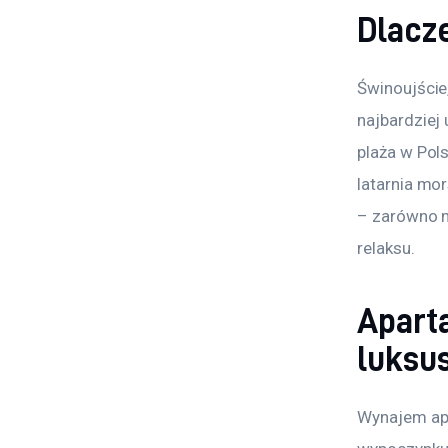
Dlacz
Świnoujście,
najbardziej 
plaża w Polsc
latarnia mo
– zarówno m
relaksu.
Apart
luksu
Wynajem apa