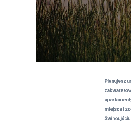
Planujesz u
zakwaterowa
apartamenty
miejsca i z
Świnoujściu