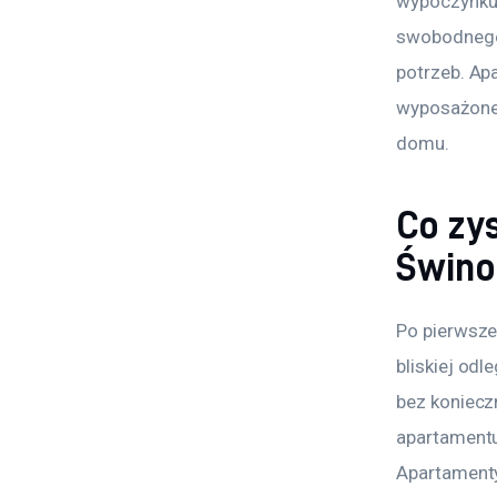
wypoczynku.
swobodnego 
potrzeb. Ap
wyposażone 
domu.
Co zy
Świno
Po pierwsze
bliskiej od
bez koniecz
apartamentu
Apartamenty