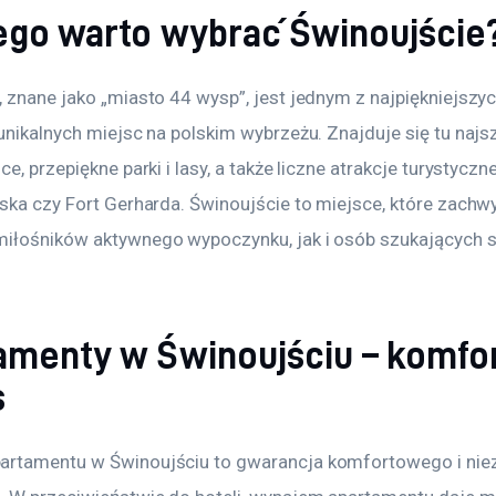
ego warto wybrać Świnoujście
 znane jako „miasto 44 wysp”, jest jednym z najpiękniejszych
unikalnych miejsc na polskim wybrzeżu. Znajduje się tu najs
e, przepiękne parki i lasy, a także liczne atrakcje turystyczne,
rska czy Fort Gerharda. Świnoujście to miejsce, które zachw
iłośników aktywnego wypoczynku, jak i osób szukających sp
amenty w Świnoujściu – komfor
s
rtamentu w Świnoujściu to gwarancja komfortowego i nie