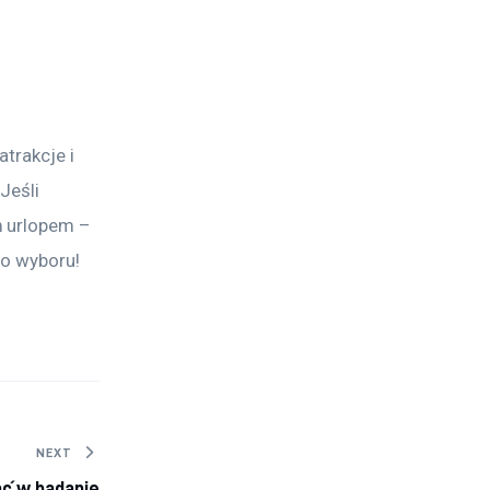
trakcje i 
Jeśli 
m urlopem – 
go wyboru!
NEXT
ć w badanie