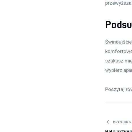
przewyższa 
Pods
Świnoujście 
komfortowe a
szukasz mie
wybierz apa
Poczytaj ró
Nawig
PREVIOUS
Rola aktywn