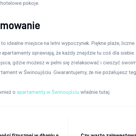
hotelowe pokoje.
umowanie
to idealne miejsce na letni wypoczynek. Piękne plaże, liczne a
partamenty sprawiają, że każdy znajdzie tu coś dla siebie. 
jsca, gdzie możesz w pełni się zrelaksować i cieszyć swoi
rtament w Świnoujściu. Gwarantujemy, że nie pożałujesz te
wnież o 
apartamenty w Świnoujściu
 właśnie tutaj. 
acja
ości fizycznej w dbaniu o
Czy warto zainwestowa