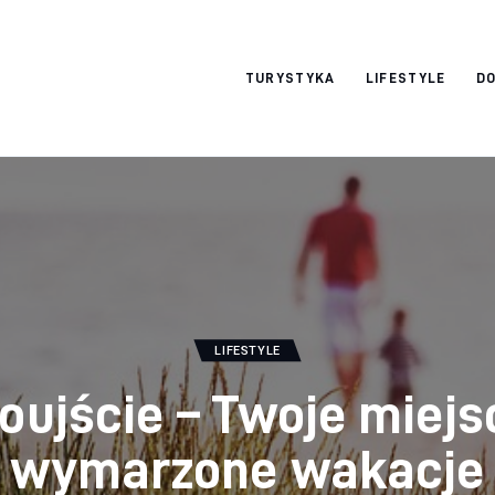
okazjonalne-
TURYSTYKA
LIFESTYLE
DO
zdjecia.pl
LIFESTYLE
oujście – Twoje miejs
wymarzone wakacje