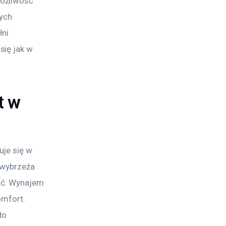
ożliwość 
ych 
ni 
ię jak w 
t w
je się w 
 wybrzeża 
ść. Wynajem 
omfort. 
to 