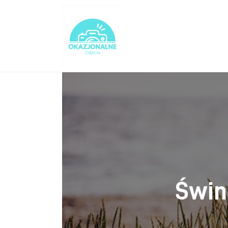
Turystyka
Lifestyle
Dom i ogród
Uroda
Zdrowie
Więcej
Świn