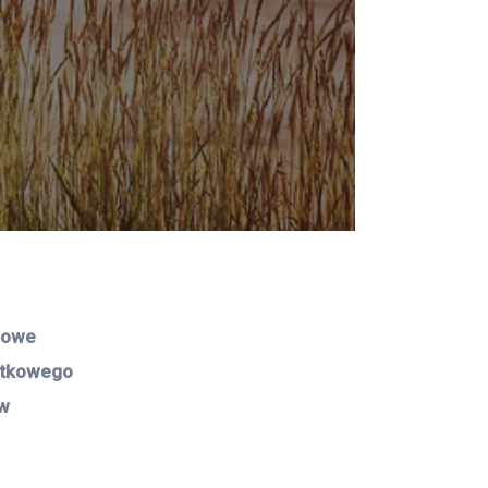
 
sowe 
ątkowego 
w 