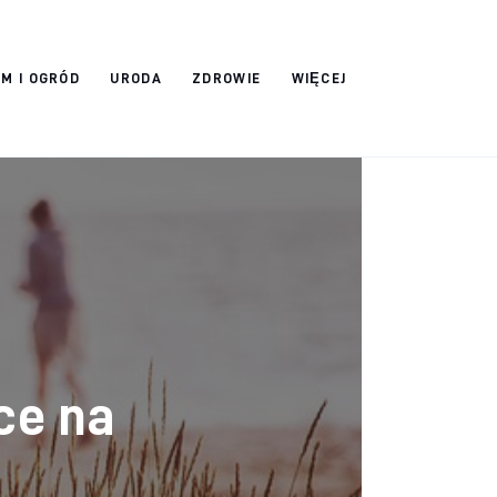
M I OGRÓD
URODA
ZDROWIE
WIĘCEJ
ce na