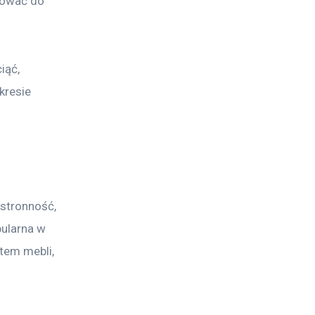
sować do 
iąć, 
kresie 
stronność, 
pularna w 
tem mebli, 