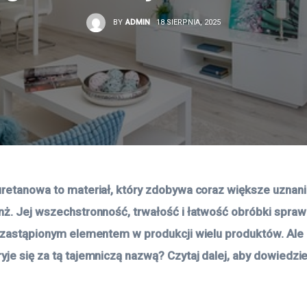
BY
ADMIN
18 SIERPNIA, 2025
uretanowa to materiał, który zdobywa coraz większe uznan
nż. Jej wszechstronność, trwałość i łatwość obróbki sprawi
iezastąpionym elementem w produkcji wielu produktów. Ale 
yje się za tą tajemniczą nazwą? Czytaj dalej, aby dowiedzie