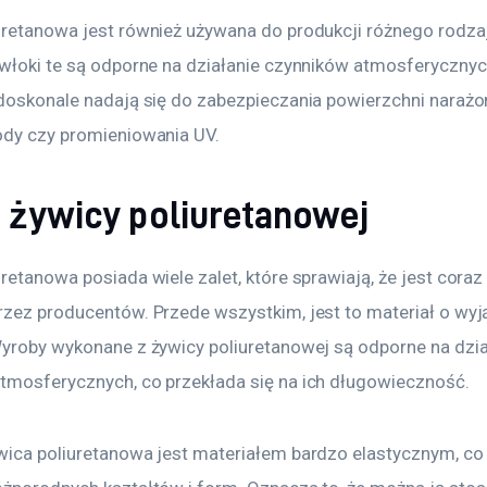
uretanowa jest również używana do produkcji różnego rodzaj
owłoki te są odporne na działanie czynników atmosferycznych
 doskonale nadają się do zabezpieczania powierzchni narażo
ody czy promieniowania UV.
y żywicy poliuretanowej
retanowa posiada wiele zalet, które sprawiają, że jest coraz
rzez producentów. Przede wszystkim, jest to materiał o wyj
Wyroby wykonane z żywicy poliuretanowej są odporne na dzia
tmosferycznych, co przekłada się na ich długowieczność.
wica poliuretanowa jest materiałem bardzo elastycznym, co