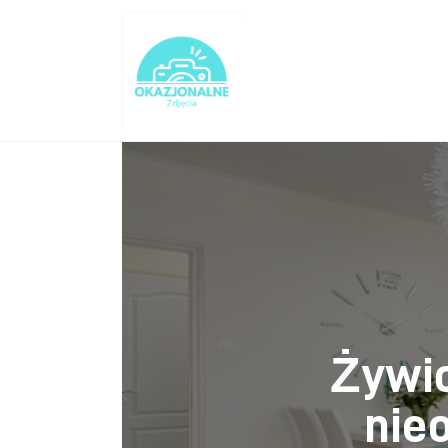
Turystyka
Lifestyle
Dom i ogród
Uroda
Zdrowie
Więcej
Żywic
nie