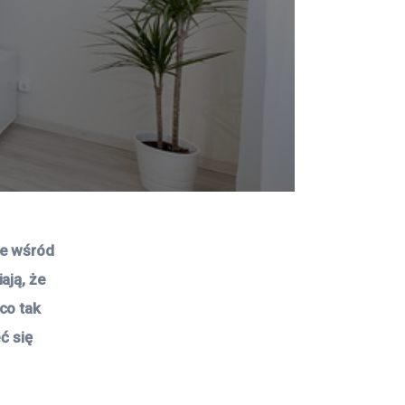
ie wśród 
ają, że 
co tak 
ć się 