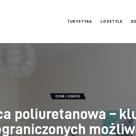
okazjonalne-
TURYSTYKA
LIFESTYLE
DO
zdjecia.pl
DOM I OGRÓD
a poliuretanowa – kl
ograniczonych możliw