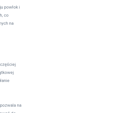
u powłok i 
, co 
nych na 
 częściej 
ątkowej 
łanie 
 pozwala na 