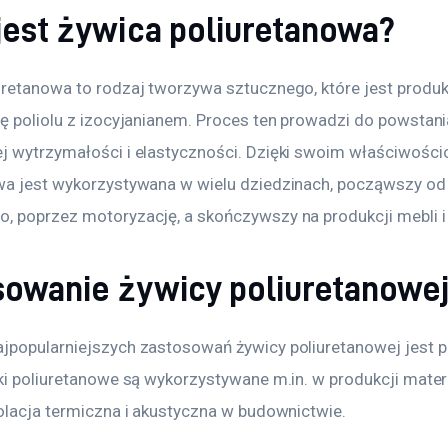
 jest żywica poliuretanowa?
uretanowa to rodzaj tworzywa sztucznego, które jest produ
ję poliolu z izocyjanianem. Proces ten prowadzi do powstani
j wytrzymałości i elastyczności. Dzięki swoim właściwości
wa jest wykorzystywana w wielu dziedzinach, począwszy od
, poprzez motoryzację, a skończywszy na produkcji mebli i
sowanie żywicy poliuretanowe
jpopularniejszych zastosowań żywicy poliuretanowej jest p
nki poliuretanowe są wykorzystywane m.in. w produkcji mater
zolacja termiczna i akustyczna w budownictwie. 