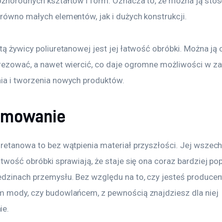
óżnorodnych kształtów i form. Oznacza to, że można ją sto
arówno małych elementów, jak i dużych konstrukcji.
tą żywicy poliuretanowej jest jej łatwość obróbki. Można ją c
frezować, a nawet wiercić, co daje ogromne możliwości w za
ia i tworzenia nowych produktów.
umowanie
uretanowa to bez wątpienia materiał przyszłości. Jej wszech
atwość obróbki sprawiają, że staje się ona coraz bardziej po
edzinach przemysłu. Bez względu na to, czy jesteś producen
m mody, czy budowlańcem, z pewnością znajdziesz dla niej 
ie.