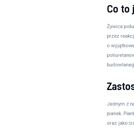
Co to
Żywica poli
przez reakc
o wyjątkowe
poliuretano
budowlanego
Zasto
Jednym z na
pianek. Pia
oraz jako i