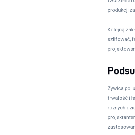
tworzenie r
produkcji z
Kolejną zale
szlifować, 
projektowan
Pods
Żywica poli
trwałość i ł
różnych dzi
projektante
zastosowan