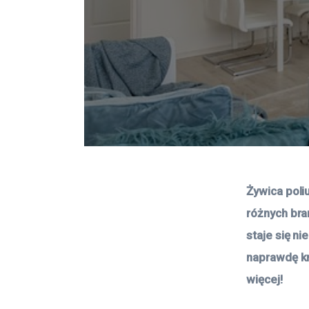
Żywica poli
różnych bra
staje się n
naprawdę kr
więcej! 