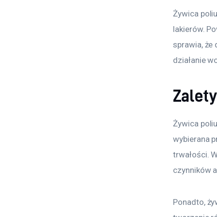
Żywica poli
lakierów. P
sprawia, że
działanie w
Zalet
Żywica poliu
wybierana p
trwałości. 
czynników a
Ponadto, ży