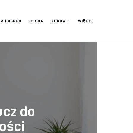
M I OGRÓD
URODA
ZDROWIE
WIĘCEJ
ucz do
ości