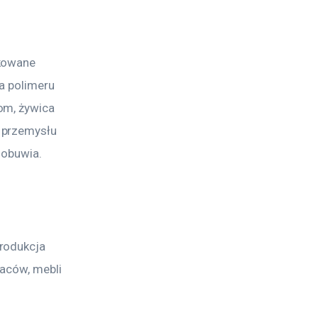
kowane 
a polimeru 
om, żywica 
 przemysłu 
 obuwia.
j
rodukcja 
aców, mebli 