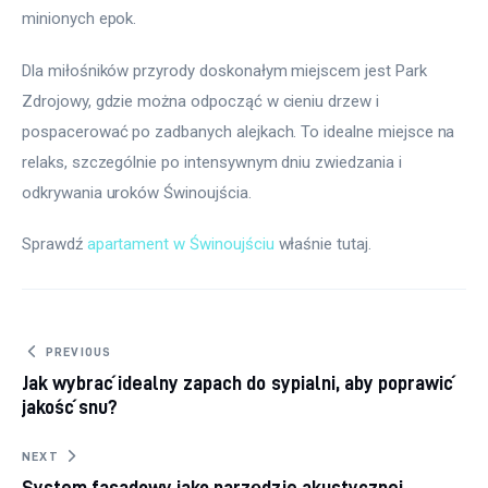
minionych epok.
Dla miłośników przyrody doskonałym miejscem jest Park 
Zdrojowy, gdzie można odpocząć w cieniu drzew i 
pospacerować po zadbanych alejkach. To idealne miejsce na 
relaks, szczególnie po intensywnym dniu zwiedzania i 
odkrywania uroków Świnoujścia.
Sprawdź 
apartament w Świnoujściu
 właśnie tutaj. 
Nawigacja
PREVIOUS
Jak wybrać idealny zapach do sypialni, aby poprawić
wpisu
jakość snu?
NEXT
System fasadowy jako narzędzie akustycznej