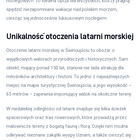
noclegowych. To idealna opcja dla wszystkich, którzy pragną 
spędzić niezapomniane wakacje nad polskim morzem, 
ciesząc się jednocześnie luksusowym noclegiem.
Unikalność otoczenia latarni morskiej
Otoczenie latarni morskiej w Świnoujściu to obszar o 
wyjątkowych walorach przyrodniczych i historycznych. Sam 
obiekt, mający ponad 150 lat, stanowi nie lada atrakcję dla 
miłośników architektury i historii. To jedno z najważniejszych 
miejsc na mapie turystycznej Świnoujścia, a jego wysokość – 
65 metrów – zapewnia imponujący widok na okoliczne tereny.
W niedalekiej odległości od latarni znajduje się kilka ścieżek 
spacerowych oraz tras rowerowych, które prowadzą przez 
malownicze tereny z bogatą fauną i florą. Dzięki nim można 
odkrywać nieznane zakątki wyspy Uznam, a także cieszyć się 