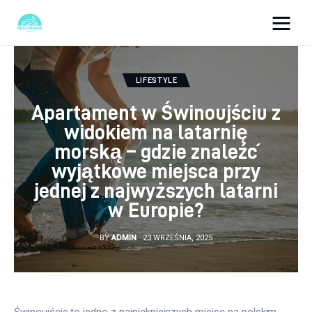
okazjonalne-zdjecia.pl
LIFESTYLE
Turystyka
Apartament w Świnoujściu z
widokiem na latarnię
Lifestyle
morską – gdzie znaleźć
Dom i ogród
wyjątkowe miejsca przy
jednej z najwyższych latarni
Uroda
w Europie?
Zdrowie
BY
ADMIN
23 WRZEŚNIA, 2025
Więcej
Świnoujście to jedno z najpiękniejszych miejsc na polskim 