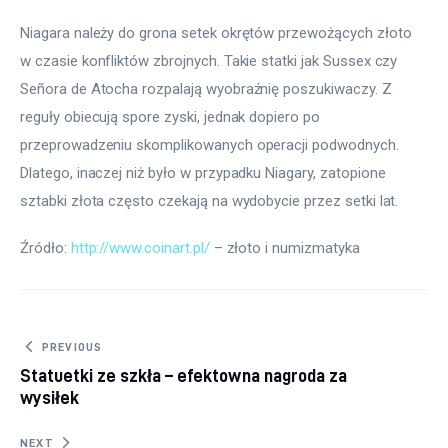
Niagara należy do grona setek okrętów przewożących złoto 
w czasie konfliktów zbrojnych. Takie statki jak Sussex czy 
Señora de Atocha rozpalają wyobraźnię poszukiwaczy. Z 
reguły obiecują spore zyski, jednak dopiero po 
przeprowadzeniu skomplikowanych operacji podwodnych. 
Dlatego, inaczej niż było w przypadku Niagary, zatopione 
sztabki złota często czekają na wydobycie przez setki lat. 
Źródło: 
http://www.coinart.pl/
 – złoto i numizmatyka
Nawigacja
PREVIOUS
Statuetki ze szkła – efektowna nagroda za
wpisu
wysiłek
NEXT