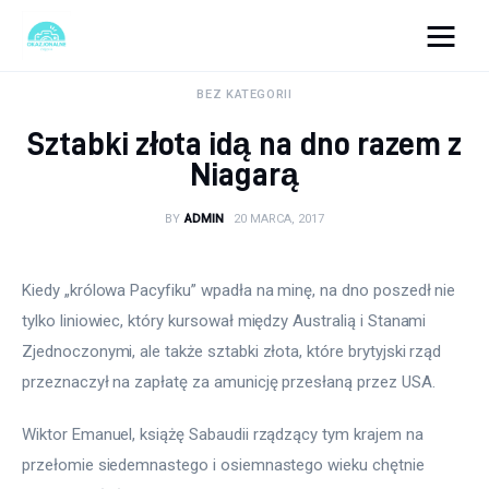
okazjonalne-zdjecia.pl
BEZ KATEGORII
Sztabki złota idą na dno razem z
Turystyka
Niagarą
Lifestyle
BY
ADMIN
20 MARCA, 2017
Dom i ogród
Kiedy „królowa Pacyfiku” wpadła na minę, na dno poszedł nie 
Uroda
tylko liniowiec, który kursował między Australią i Stanami 
Zjednoczonymi, ale także sztabki złota, które brytyjski rząd 
Zdrowie
przeznaczył na zapłatę za amunicję przesłaną przez USA. 
Więcej
Wiktor Emanuel, książę Sabaudii rządzący tym krajem na 
przełomie siedemnastego i osiemnastego wieku chętnie 