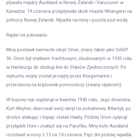
pływała między Auckland w Nowej Zelandii i Vancouver w 
Kanadzie. 19 czerwca przepływała obok miasta Whangarei na 
północy Nowej Zelandii. Wpadła na minę i poszła pod wodę. 
Rajder na polowaniu
Minę postawił niemiecki okręt Orion, znany także jako Schiff 
36. Orion był statkiem frachtowym, zbudowanym w 1930 roku 
w Hamburgu do obsługi linii do Stanów Zjednoczonych. Po 
wybuchu wojny został przejęty przez Kriegsmarine i 
przerobiony na krążownik pomocniczy (zwany rajderem). 
W bojowy rejs wypłynął w kwietniu 1940 roku. Jego dowódca, 
Kurt Weyher, skierował swój okręt na południowy Atlantyk, po 
drodze atakując i topiąc statek Haxby. Później Orion opłynął 
przylądek Horn i znalazł się na Pacyfiku. Miny koło Auckland 
rozstawił w nocy z 13 na 14 czerwca. Pięć dni później wpadła 