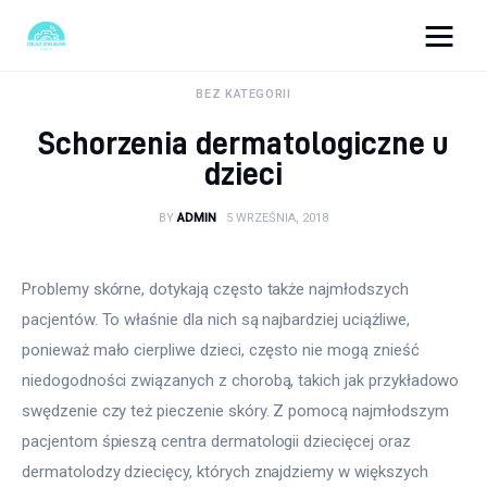
okazjonalne-zdjecia.pl
BEZ KATEGORII
Schorzenia dermatologiczne u
Turystyka
dzieci
Lifestyle
BY
ADMIN
5 WRZEŚNIA, 2018
Dom i ogród
Problemy skórne, dotykają często także najmłodszych 
Uroda
pacjentów. To właśnie dla nich są najbardziej uciążliwe, 
ponieważ mało cierpliwe dzieci, często nie mogą znieść 
Zdrowie
niedogodności związanych z chorobą, takich jak przykładowo 
swędzenie czy też pieczenie skóry. Z pomocą najmłodszym 
Więcej
pacjentom śpieszą centra dermatologii dziecięcej oraz 
dermatolodzy dziecięcy, których znajdziemy w większych 