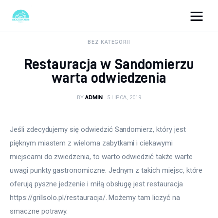
okazjonalne-zdjecia.pl
BEZ KATEGORII
Restauracja w Sandomierzu
Turystyka
warta odwiedzenia
Lifestyle
BY
ADMIN
5 LIPCA, 2019
Dom i ogród
Jeśli zdecydujemy się odwiedzić Sandomierz, który jest 
Uroda
pięknym miastem z wieloma zabytkami i ciekawymi 
miejscami do zwiedzenia, to warto odwiedzić także warte 
Zdrowie
uwagi punkty gastronomiczne. Jednym z takich miejsc, które 
oferują pyszne jedzenie i miłą obsługę jest restauracja 
Więcej
https://grillsolo.pl/restauracja/. Możemy tam liczyć na 
smaczne potrawy.