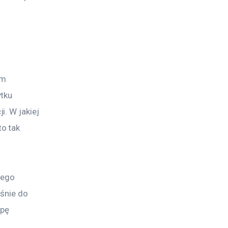
am 
tku 
. W jakiej 
o tak 
wego 
śnie do 
pę 