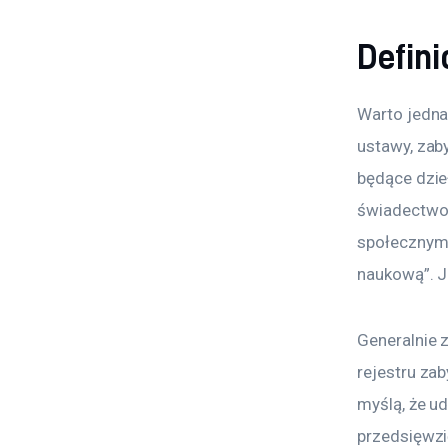
Defini
Warto jedna
ustawy, zaby
będące dzie
świadectwo 
społecznym 
naukową”. J
Generalnie 
rejestru za
myślą, że u
przedsięwzi