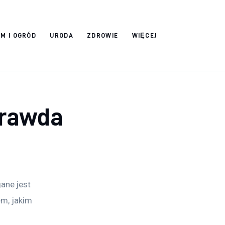
M I OGRÓD
URODA
ZDROWIE
WIĘCEJ
prawda
ane jest 
em, jakim 