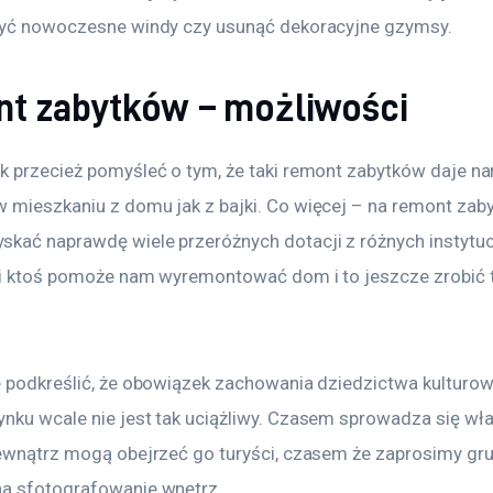
żyć nowoczesne windy czy usunąć dekoracyjne gzymsy. 
t zabytków – możliwości
k przecież pomyśleć o tym, że taki remont zabytków daje n
 mieszkaniu z domu jak z bajki. Co więcej – na remont zaby
kać naprawdę wiele przeróżnych dotacji z różnych instytucji
ji ktoś pomoże nam wyremontować dom i to jeszcze zrobić t
e podkreślić, że obowiązek zachowania dziedzictwa kulturo
nku wcale nie jest tak uciążliwy. Czasem sprowadza się wła
zewnątrz mogą obejrzeć go turyści, czasem że zaprosimy gru
a sfotografowanie wnętrz.