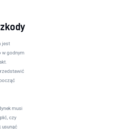
szkody
 jest 
o w godnym 
kt. 
przedstawić 
zpocząć 
dynek musi 
ić, czy 
 usunąć 