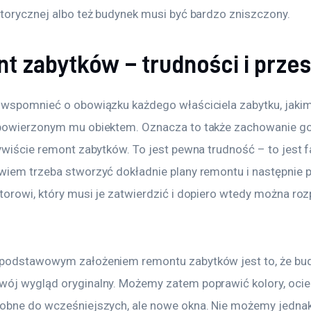
storycznej albo też budynek musi być bardzo zniszczony. 
t zabytków – trudności i prze
 wspomnieć o obowiązku każdego właściciela zabytku, jakim
powierzonym mu obiektem. Oznacza to także zachowanie g
ywiście remont zabytków. To jest pewna trudność – to jest fa
wiem trzeba stworzyć dokładnie plany remontu i następnie 
torowi, który musi je zatwierdzić i dopiero wtedy można ro
podstawowym założeniem remontu zabytków jest to, że bu
ój wygląd oryginalny. Możemy zatem poprawić kolory, ociepl
obne do wcześniejszych, ale nowe okna. Nie możemy jednak