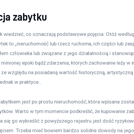
cja zabytku
k wiedzieć, co oznaczają podstawowe pojęcia. Otóż wedłu
tek to „nieruchomość lub rzecz ruchoma, ich części lub zesp
łem człowieka lub związane z jego działalnością i stanowią
minionej epoki bądź zdarzenia, których zachowanie leży w in
ze względu na posiadaną wartość historyczną, artystyczną 
ednak w praktyce…
zabytkiem jest po prostu nieruchomość, która wpisana zosta
bytków. Warto w tym momencie podkreślić, że kupowanie zab
da się go wykreślić z powyższego rejestru jest dość ryzyko
ęciem. Trzeba mieć bowiem bardzo solidne dowody na jego 