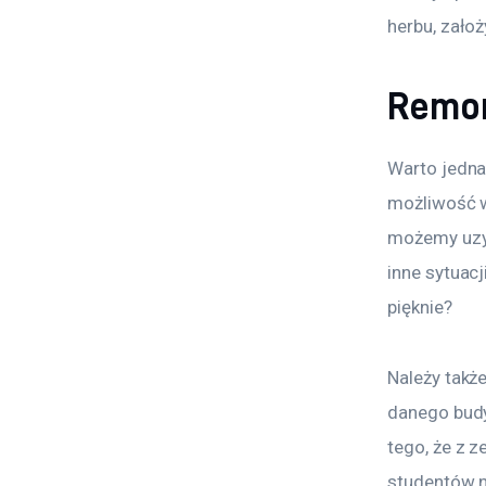
herbu, zało
Remon
Warto jedna
możliwość w
możemy uzys
inne sytuac
pięknie?
Należy takż
danego budy
tego, że z 
studentów n