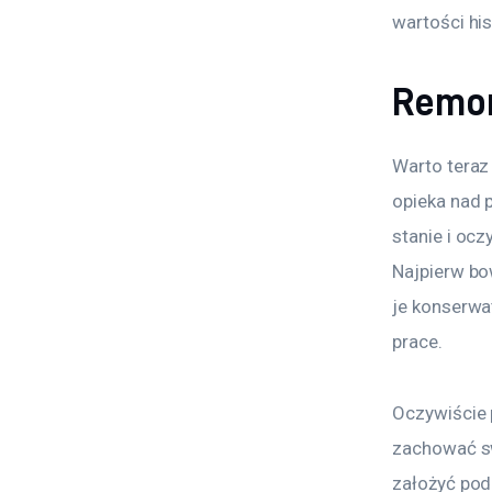
wartości hi
Remon
Warto teraz
opieka nad 
stanie i ocz
Najpierw bo
je konserwa
prace.
Oczywiście 
zachować sw
założyć pod