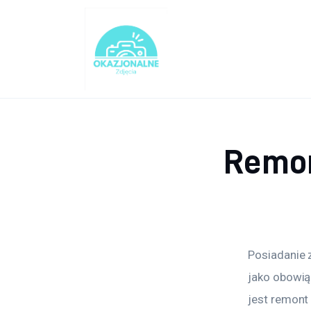
Turystyka
Lifestyle
Dom i ogród
Uroda
Remon
Zdrowie
Więcej
Posiadanie 
jako obowiąz
jest remont