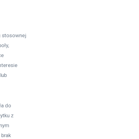
g stosownej 
oły, 
ce 
teresie 
lub 
ła do 
ytku z 
wnym 
brak 