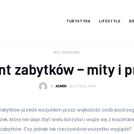
okazjonalne-
TURYSTYKA
LIFESTYLE
DO
zdjecia.pl
BEZ KATEGORII
t zabytków – mity i 
BY
ADMIN
16 LUTEGO, 2018
zabytków przede wszystkim przez większość osób postrzeg
ek, który nie daje zbyt wielu korzyści i wiąże się z koszmar
 zabytków. Czy jednak tak rzeczywiście wszystko wygląda?