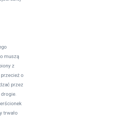
ego 
ugo muszą 
iony z 
 przecież o 
dzać przez 
 drogie. 
ierścionek 
y trwało 