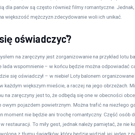
ą dla panów są często również filmy romantyczne. Jednak,
 większość mężczyzn zdecydowanie woli ich unikać.
 się oświadczyć?
słem na zaręczyny jest zorganizowanie na przykład lotu ba
ie lada wspomnienie – w końcu będzie można odpowiadać cał
gdzie się oświadczył – w niebie! Loty balonem organizowane 
 w każdym większym mieście, a raczej na jego obrzeżach. M
u na zaręczyny jest to, że odbędą się one w obecności obcej
je owym pojazdem powietrznym. Można trafić na niezłego gad
ten moment nie będzie ani trochę romantyczny. Część osób d
 restauracji. To miły gest, jednak należy pamiętać, że nie k
olona z tłumu świadków, który będzie widział jej jeden z na