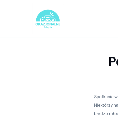
Turystyka
Lifestyle
Dom i ogród
Uroda
P
Zdrowie
Więcej
Spotkanie w
Niektórzy n
bardzo młodo