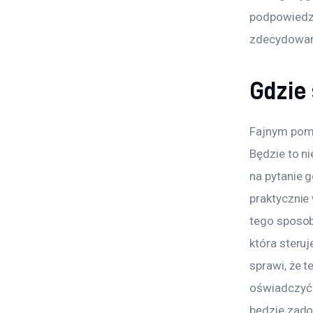
podpowiedzi
zdecydowana
Gdzie
Fajnym pomy
Będzie to n
na pytanie 
praktycznie
tego sposob
która steru
sprawi, że 
oświadczyć w
będzie zadow