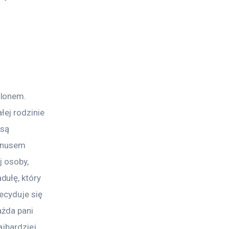
 
lonem. 
ej rodzinie 
są 
inusem 
 osoby, 
ułę, który 
ecyduje się 
ażda pani 
jbardziej 