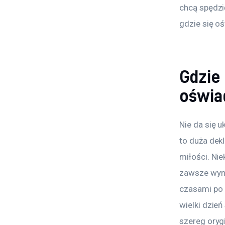
chcą spędzi
gdzie się o
Gdzie
oświa
Nie da się 
to duża dek
miłości. Ni
zawsze wyni
czasami po p
wielki dzie
szereg oryg