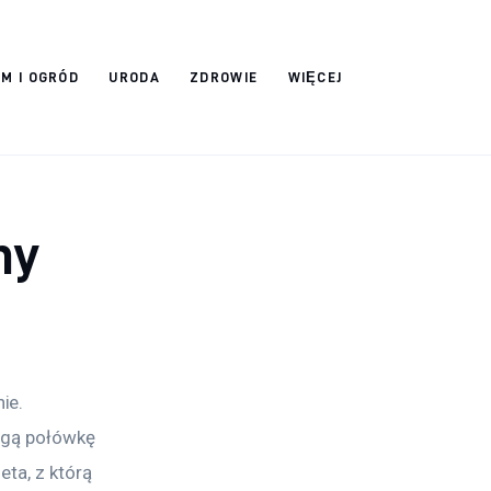
M I OGRÓD
URODA
ZDROWIE
WIĘCEJ
ny
ie. 
ugą połówkę 
ta, z którą 