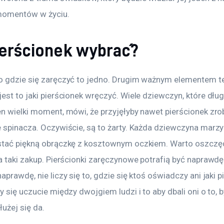
momentów w życiu.
pierścionek wybrać?
o gdzie się zaręczyć to jedno. Drugim ważnym elementem t
jest to jaki pierścionek wręczyć. Wiele dziewczyn, które dł
en wielki moment, mówi, że przyjęłyby nawet pierścionek zrob
e spinacza. Oczywiście, są to żarty. Każda dziewczyna marzy
stać piękną obrączkę z kosztownym oczkiem. Warto oszczę
a taki zakup. Pierścionki zaręczynowe potrafią być naprawdę
aprawdę, nie liczy się to, gdzie się ktoś oświadczy ani jaki p
y się uczucie między dwojgiem ludzi i to aby dbali oni o to, b
łużej się da.