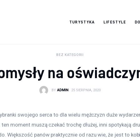
okazjonalne-
TURYSTYKA
LIFESTYLE
DO
zdjecia.pl
BEZ KATEGORII
omysły na oświadczy
BY
ADMIN
25 SIERPNIA, 2020
ybranki swojego serca to dla wielu mężczyzn duże wydarzen
a ten moment muszą czekać trochę dłużej, inni spotykają dr
. Większość panów praktycznie od razu wie, że jest to kobie