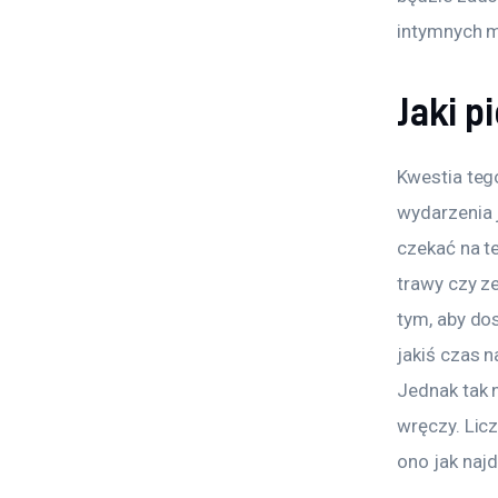
intymnych 
Jaki 
Kwestia teg
wydarzenia 
czekać na t
trawy czy z
tym, aby do
jakiś czas n
Jednak tak n
wręczy. Licz
ono jak najd