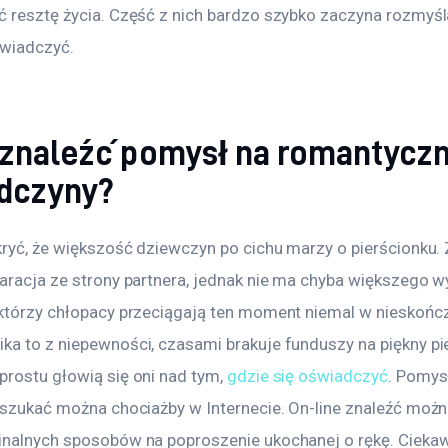
ć resztę życia. Część z nich bardzo szybko zaczyna rozmyśl
świadczyć.
 znaleźć pomysł na romantycz
dczyny?
ukryć, że większość dziewczyn po cichu marzy o pierścionku.
laracja ze strony partnera, jednak nie ma chyba większego w
ektórzy chłopacy przeciągają ten moment niemal w nieskończ
ka to z niepewności, czasami brakuje funduszy na piękny pie
rostu głowią się oni nad tym, 
gdzie się oświadczyć
. Pomys
ń szukać można chociażby w Internecie. On-line znaleźć możn
inalnych sposobów na poproszenie ukochanej o rękę. Cieka