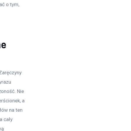
ać o tym, 
ne
 Zaręczyny 
yrazu 
oność. Nie 
rścionek, a 
łów na ten 
a cały 
wą 