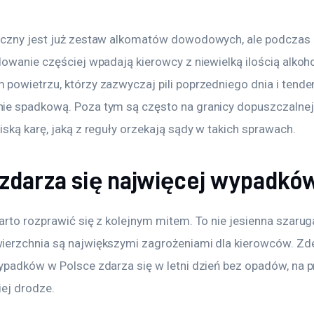
czny jest już zestaw alkomatów dowodowych, ale podczas 
dowanie częściej wpadają kierowcy z niewielką ilością alkoh
powietrzu, którzy zazwyczaj pili poprzedniego dnia i tende
e spadkową. Poza tym są często na granicy dopuszczalnej 
ską karę, jaką z reguły orzekają sądy w takich sprawach.
 zdarza się najwięcej wypadkó
rto rozprawić się z kolejnym mitem. To nie jesienna szaruga
erzchnia są największymi zagrożeniami dla kierowców. Zd
ypadków w Polsce zdarza się w letni dzień bez opadów, na pr
iej drodze.