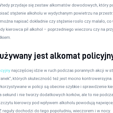
 Wtedy przydaje się zestaw alkomatów dowodowych, który p
pisać stężenie alkoholu w wydychanym powietrzu na przestrz
 można napisać dokładnie czy stężenie rosło czy malało, co
dy kierowca pił alkohol – poprzedniego wieczoru czy na przy
dkiem.
 używany jest alkomat policyjn
icyjny
 najczęściej idzie w ruch podczas porannych akcji w st
ranek”, których skuteczność też jest mocno kontrowersyjna
korzystywane w policji są obecnie szybkie i sprawdzenie ki
ka sekund i nie tworzy dodatkowych korków, ale to nie podcz
zczytu kierowcy pod wpływem alkoholu powodują najwięcej
 reguły dochodzi do tego popołudniu, wieczorem i w nocy.