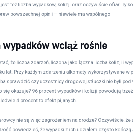
est też liczba wypadków, kolizji oraz oczywiście ofiar. Tylko
rew powszechnej opinii – niewiele ma wspólnego.
a wypadków wciąż rośnie
ać, że liczba zdarzeń, liczona jako łączna liczba kolizji i w
lku lat. Przy każdym zdarzeniu alkomaty wykorzystywane w po
zeba sprawdzić czy uczestnicy drogowej stłuczki nie byli po
co się okazuje? 96 procent wypadków i kolizji powodują trzeź
ledwie 4 procent to efekt pijanych.
ierowcy nie są więc zagrożeniem na drodze? Oczywiście, że są
ość powiedzieć, że wypadki z ich udziałem często kończą s