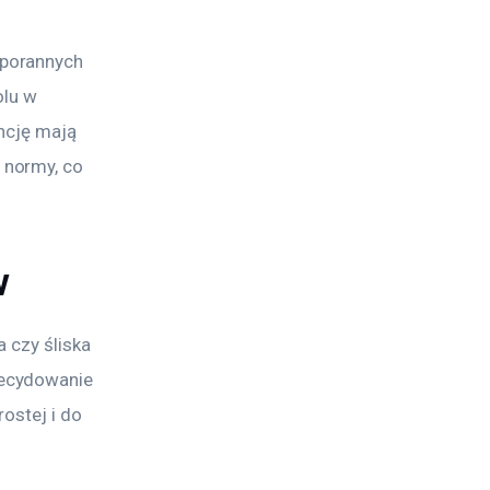
porannych 
olu w 
ncję mają 
normy, co 
w
 czy śliska 
ecydowanie 
ostej i do 