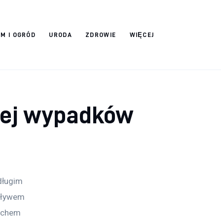
M I OGRÓD
URODA
ZDROWIE
WIĘCEJ
ęcej wypadków
długim 
pływem 
tchem 