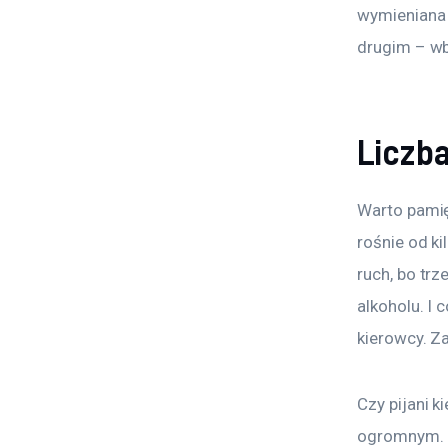
wymieniana j
drugim – wb
Liczb
Warto pamięt
rośnie od ki
ruch, bo tr
alkoholu. I 
kierowcy. Za
Czy pijani k
ogromnym. D