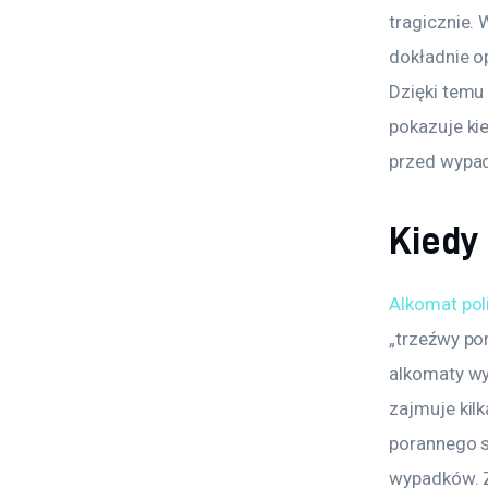
tragicznie.
dokładnie o
Dzięki temu
pokazuje kie
przed wypa
Kiedy
Alkomat pol
„trzeźwy po
alkomaty wy
zajmuje kil
porannego s
wypadków. Z