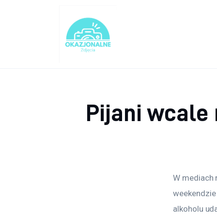
Turystyka
Lifestyle
Dom i ogród
Uroda
Pijani wcale
Zdrowie
Więcej
W mediach r
weekendzie 
alkoholu ud