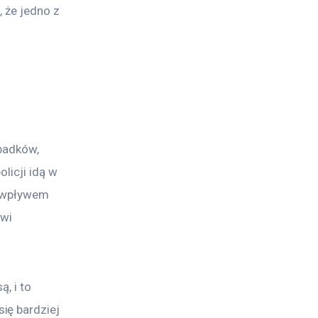
, że jedno z 
ypadków, 
licji idą w 
d wpływem 
wi 
, i to 
ię bardziej 