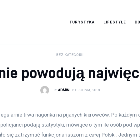
okazjonalne-
TURYSTYKA
LIFESTYLE
DO
zdjecia.pl
BEZ KATEGORII
 nie powodują najwi
BY
ADMIN
8 GRUDNIA, 2018
egularnie trwa nagonka na pijanych kierowców. Po każdym 
policjanci podają statystyki, mówiące o tym ile osób pod w
ało się zatrzymać funkcjonariuszom z całej Polski. Jednym 