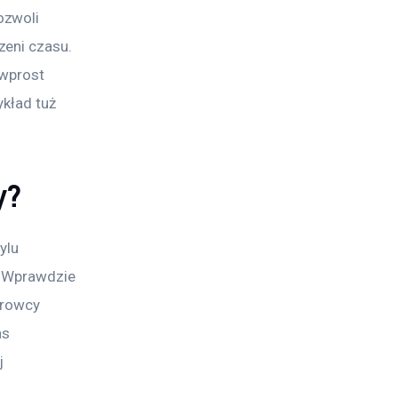
ozwoli 
eni czasu. 
 wprost 
kład tuż 
y?
ylu 
. Wprawdzie 
erowcy 
as 
 