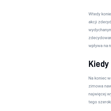
Wtedy konie
akcji zdecy
wydychanym 
zdecydowani
wpływa na ni
Kiedy
Na koniec wa
zimowa nawi
najwięcej w
tego szerok