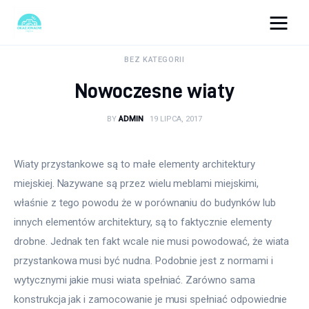
okazjonalne-zdjecia.pl
BEZ KATEGORII
Nowoczesne wiaty
Turystyka
BY
ADMIN
19 LIPCA, 2017
Lifestyle
Dom i ogród
Wiaty przystankowe są to małe elementy architektury 
miejskiej. Nazywane są przez wielu meblami miejskimi, 
Uroda
właśnie z tego powodu że w porównaniu do budynków lub 
innych elementów architektury, są to faktycznie elementy 
Zdrowie
drobne. Jednak ten fakt wcale nie musi powodować, że wiata 
przystankowa musi być nudna. Podobnie jest z normami i 
Więcej
wytycznymi jakie musi wiata spełniać. Zarówno sama 
konstrukcja jak i zamocowanie je musi spełniać odpowiednie 