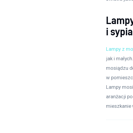
Lampy
i sypia
Lampy z mo
jak i małyc
mosiądzu do
w pomieszcz
Lampy mosię
aranżacji po
mieszkanie 