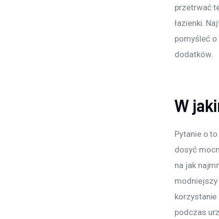
przetrwać t
łazienki. Na
pomyśleć o 
dodatków.
W jak
Pytanie o to
dosyć mocno 
na jak najm
modniejszy 
korzystanie 
podczas urz