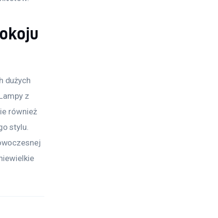
pokoju
h dużych 
 Lampy z 
ie również 
 stylu. 
owoczesnej 
iewielkie 