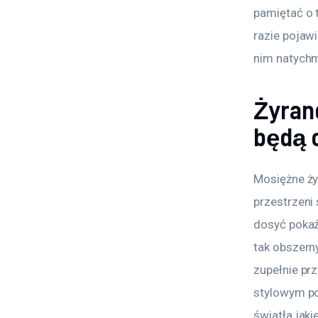
pamiętać o 
razie pojawi
nim natychm
Żyran
będą 
Mosiężne ży
przestrzeni
dosyć pokaź
tak obszern
zupełnie prz
stylowym po
światła jak