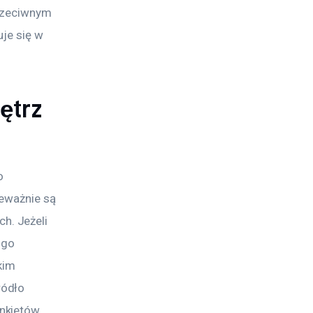
przeciwnym 
je się w 
ętrz
o 
eważnie są 
. Jeżeli 
 go 
kim 
ódło 
nkietów.