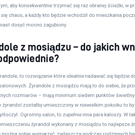
tym, aby konsekwentnie trzymać się raz obranej ścieżki, w 
 się chaos, a każdy kto będzie wchodził do mieszkania poczu
iast dosyć mocno zagubiony.
dole z mosiądzu – do jakich wn
odpowiednie?
randole, to rozwiązanie które idealnie nadawać się będzie d
 salonowych. Żyrandole z mosiądzu mają to do siebie, że prz
nych rozmiarów – mają minimum siedem punktów świetlnych
y żyrandol zostałby umieszczony w niewielkim pokoiku to by
ytłoczył. Ogromny salon, to zupełnie inna para kaloszy. W ta
mieszczeniu żyrandol wykonany z mosiądzu to najlepsze źr
ie można sobie wymarzyć, zwłaszcza podczas rodzinnych ba