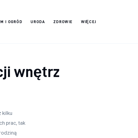
M I OGRÓD
URODA
ZDROWIE
WIĘCEJ
ji wnętrz
kilku 
 prac, tak 
rodziną 