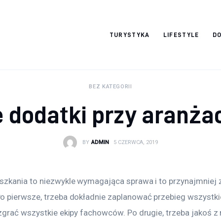
okazjonalne-
TURYSTYKA
LIFESTYLE
DO
zdjecia.pl
BEZ KATEGORII
 dodatki przy aranżac
BY
ADMIN
5 CZERWCA, 2019
zkania to niezwykle wymagająca sprawa i to przynajmniej z 
 pierwsze, trzeba dokładnie zaplanować przebieg wszystkich
zgrać wszystkie ekipy fachowców. Po drugie, trzeba jakoś z 