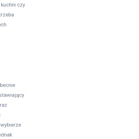
 kuchni czy 
trzeba 
ych 
Obecnie 
stawiający 
raz 
 
 wybierze 
ednak 