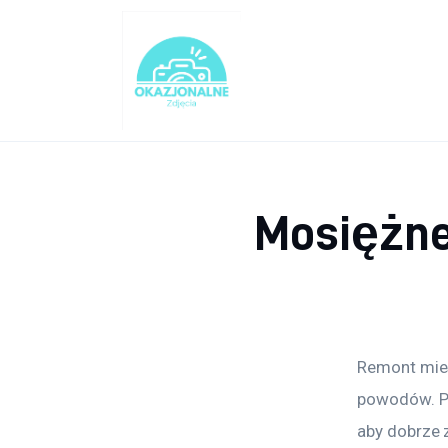
Turystyka
Lifestyle
Dom i ogród
Uroda
Mosiężne
Zdrowie
Więcej
Remont mies
powodów. Po
aby dobrze 