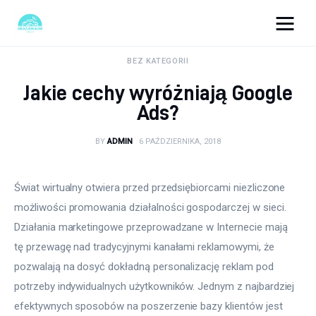
okazjonalne-zdjecia.pl
BEZ KATEGORII
Jakie cechy wyróżniają Google
Turystyka
Ads?
Lifestyle
BY
ADMIN
6 PAŹDZIERNIKA, 2018
Dom i ogród
Świat wirtualny otwiera przed przedsiębiorcami niezliczone 
Uroda
możliwości promowania działalności gospodarczej w sieci. 
Działania marketingowe przeprowadzane w Internecie mają 
Zdrowie
tę przewagę nad tradycyjnymi kanałami reklamowymi, że 
pozwalają na dosyć dokładną personalizację reklam pod 
Więcej
potrzeby indywidualnych użytkowników. Jednym z najbardziej 
efektywnych sposobów na poszerzenie bazy klientów jest 