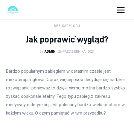
okazjonalne-zdjecia.pl
BEZ KATEGORII
Jak poprawić wygląd?
Turystyka
BY
ADMIN
26 PAŹDZIERNIKA, 2021
Lifestyle
Dom i ogród
Bardzo popularnym zabiegiem w ostatnim czasie jest 
mezoterapia igłowa. Coraz więcej osób decyduje się na takie 
Uroda
rozwiązanie, ponieważ to dzięki niemu można bardzo szybko 
zyskać doskonałe efekty. Tego typu zabieg z zakresu 
Zdrowie
medycyny estetycznej jest polecany bardzo wielu osobom w 
każdym wieku. O czym pamiętać w tym przypadku?
Więcej