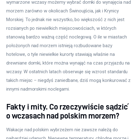
wymarzone wczasy możemy wybrać domki do wynajęcia nad 
morzem zarówno w okolicach Świnoujścia, jak i Krynicy 
Morskiej. To jednak nie wszystko, bo większość z nich jest 
rozsianych po niewielkich miejscowościach, w których 
stanowią bardzo ważną część noclegową. O ile w miastach 
położonych nad morzem istnieją rozbudowane bazy 
hotelowe, o tyle niewielkie kurorty stawiają właśnie na 
drewniane domki, które można wynająć na czas przyjazdu na 
wczasy. W ostatnich latach obserwuje się wzrost standardu 
takich miejsc – niegdyś zaniedbane, dziś mogą konkurować z 
innymi nadmorskimi noclegami.
Fakty i mity. Co rzeczywiście sądzić
o wczasach nad polskim morzem?
Wakacje nad polskim wybrzeżem nie zawsze należą do 
najbardziej udanych. Niepewne temperatury, chłodne morze i 