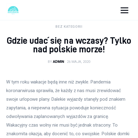
okazjonalne-zdjecia.pl
BEZ KATEGORII
Gdzie udać się na wczasy? Tylko
Turystyka
nad polskie morze!
Lifestyle
BY
ADMIN
26 MAJA, 2020
Dom i ogród
W tym roku wakacje będą inne niż zwykle. Pandemia 
Uroda
koronarwirusa sprawiła, że każdy z nas musi zrewidować 
swoje urlopowe plany. Dalekie wyjazdy stanęły pod znakiem 
Zdrowie
zapytania, a niepewna sytuacja powoduje konieczność 
odwoływania zaplanowanych wyjazdów za granicę. 
Więcej
Wakacyjny czas wolny nie musi być jednak stracony. To 
znakomita okazja, aby docenić to, co swojskie. Polskie domki 