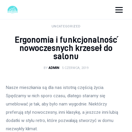
okazjonalne-zdjecia.pl
UNCATEGORIZED
Ergonomia i funkcjonalność
Turystyka
nowoczesnych krzeseł do
salonu
Lifestyle
BY
ADMIN
5 CZERWCA, 2019
Dom i ogród
Uroda
Nasze mieszkania są dla nas istotną częścią życia. 
Spędzamy w nich sporo czasu, dlatego staramy się 
Zdrowie
umeblować je tak, aby było nam wygodnie. Niektórzy 
preferują styl nowoczesny, inni klasykę, a jeszcze inni lubią 
Więcej
dodatki w stylu retro, które pozwalają stworzyć w domu 
niezwykły klimat.