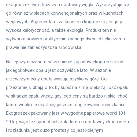
ekogroszek, tym droższy u dostawcy węgla. Wykorzystuje się 
go również w piecach konwencjonalnych oraz w kuchniach 
węglowych. Argumentami za kupnem ekogroszku jest jego 
wysoka kaloryczność, a także ekologia. Produkt ten nie 
wytwarza bowiem praktycznie żadnego dymu, dzięki czemu 
prawie nie zanieczyszcza środowiska. 
Najlepszym czasem na zrobienie zapasów ekogroszku lub 
jakiegokolwiek opału jest oczywiście lato. W sezonie 
grzewczym ceny opału windują szybko w górę. Co 
przezorniejsi dbają o to, by kupić na zimę większą ilość opału 
w składzie opału wtedy, gdy jego ceny są bardzo niskie, choć 
latem wcale nie myśli się jeszcze o ogrzewaniu mieszkania. 
Ekogroszek pakowany jest w wygodne papierowe worki 10 i 
20 kg, więc też sposób ich załadunku u dostawcy ekogroszku 
i rozładunku jest dużo prostszy, co jest kolejnym 