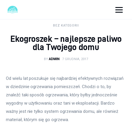
okazjonalne-zdjecia.pl
BEZ KATEGORII
Ekogroszek – najlepsze paliwo
Turystyka
dla Twojego domu
Lifestyle
BY
ADMIN
7 GRUDNIA, 2017
Dom i ogród
Od wielu lat poszukuje się najbardziej efektywnych rozwiązań 
Uroda
w dziedzinie ogrzewania pomieszczeń. Chodzi o to, by 
znaleźć taki sposób ogrzewania, który byłby jednocześnie 
Zdrowie
wygodny w użytkowaniu oraz tani w eksploatacji. Bardzo 
ważny jest nie tylko system ogrzewania domu, ale również 
Więcej
materiał, którym się go ogrzewa.