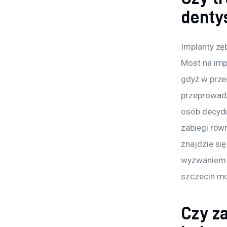
denty
Implanty zę
Most na imp
gdyż w prze
przeprowadz
osób decydu
zabiegi rów
znajdzie się
wyzwaniem. 
szczecin mo
Czy z