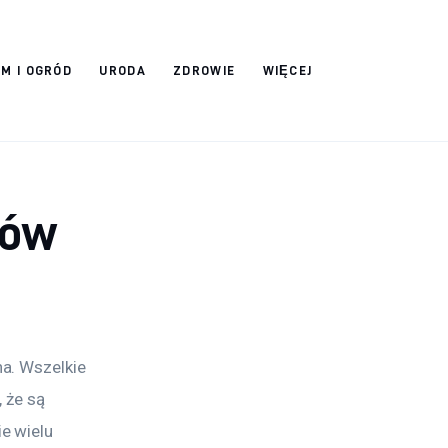
M I OGRÓD
URODA
ZDROWIE
WIĘCEJ
bów
a. Wszelkie 
 że są 
e wielu 