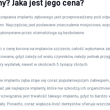
y? Jaka jest jego cena?
zepiania implantu zębowego jest przeprowadzany pod odp
em. Najczęściej jest podawane znieczulenie miejscowe, więc
ykonywane przez stomatologa są bezbolesne. 
zi o cenę korona na implancie szczecin, całość wykonania zab
cowana, gdyż zależy od wielu czynników, należy jednak przy
ry wydatek, nawet w okolicach 5 tysięcy złotych.
e implantu zęba staje się coraz popularniejszym zabiegiem, 
ać jak najlepsze implanty, które nie szkodzą ich organizmowi
rozwiązania jest trwałość takiego implantu, gdyż to bardzo 
iały. Ponadto, coraz większa ilość dentystów oferuje wszcze