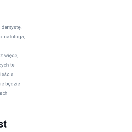
dentystę. 
tomatologa, 
z więcej 
ych te 
ieście 
ie będzie 
ach 
st