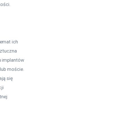
ości.
emat ich 
sztuczna 
u implantów 
lub moście. 
ją się 
ji 
nej 