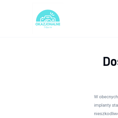
Turystyka
Lifestyle
Dom i ogród
Uroda
Do
Zdrowie
Więcej
W obecnych 
implanty sta
nieszkodliw