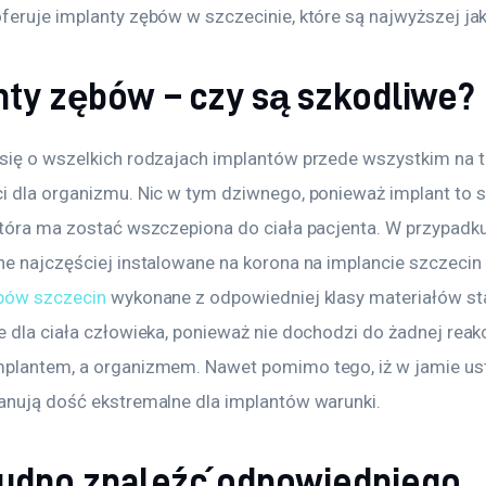
feruje implanty zębów w szczecinie, które są najwyższej jak
nty zębów – czy są szkodliwe?
się o wszelkich rodzajach implantów przede wszystkim na t
i dla organizmu. Nic w tym dziwnego, ponieważ implant to 
która ma zostać wszczepiona do ciała pacjenta. W przypadk
ne najczęściej instalowane na korona na implancie szczecin 
bów szczecin
 wykonane z odpowiedniej klasy materiałów sta
 dla ciała człowieka, ponieważ nie dochodzi do żadnej reakc
plantem, a organizmem. Nawet pomimo tego, iż w jamie ust
anują dość ekstremalne dla implantów warunki.
rudno znaleźć odpowiedniego