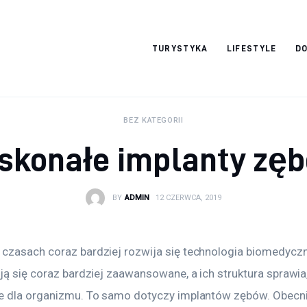
okazjonalne-
TURYSTYKA
LIFESTYLE
DO
zdjecia.pl
BEZ KATEGORII
skonałe implanty zę
BY
ADMIN
12 CZERWCA, 2019
czasach coraz bardziej rozwija się technologia biomedyczn
ją się coraz bardziej zaawansowane, a ich struktura sprawia,
e dla organizmu. To samo dotyczy implantów zębów. Obecni