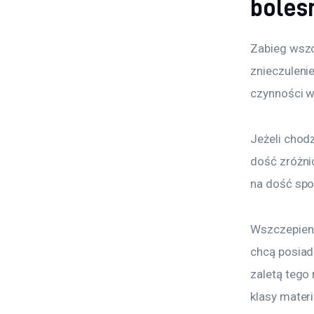
bolesn
Zabieg wszc
znieczuleni
czynności w
Jeżeli chod
dość zróżni
na dość spo
Wszczepieni
chcą posiad
zaletą tego 
klasy mater