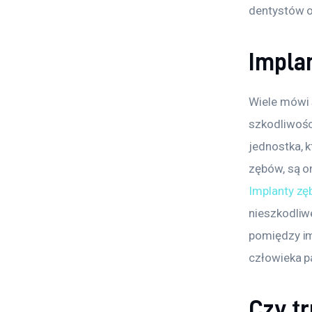
dentystów o
Impla
Wiele mówi 
szkodliwośc
jednostka, 
zębów, są o
Implanty zę
nieszkodliwe
pomiędzy im
człowieka p
Czy t