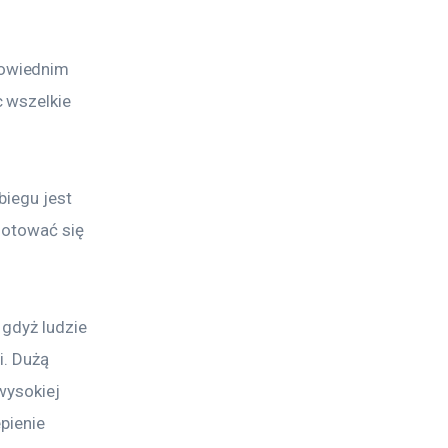
owiednim 
 wszelkie 
iegu jest 
gotować się 
gdyż ludzie 
. Dużą 
wysokiej 
pienie 