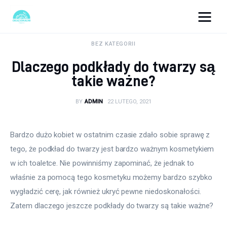
okazjonalne-zdjecia.pl
BEZ KATEGORII
Dlaczego podkłady do twarzy są
Turystyka
takie ważne?
Lifestyle
BY
ADMIN
22 LUTEGO, 2021
Dom i ogród
Bardzo dużo kobiet w ostatnim czasie zdało sobie sprawę z 
Uroda
tego, że podkład do twarzy jest bardzo ważnym kosmetykiem 
w ich toaletce. Nie powinniśmy zapominać, że jednak to 
Zdrowie
właśnie za pomocą tego kosmetyku możemy bardzo szybko 
wygładzić cerę, jak również ukryć pewne niedoskonałości. 
Więcej
Zatem dlaczego jeszcze podkłady do twarzy są takie ważne?