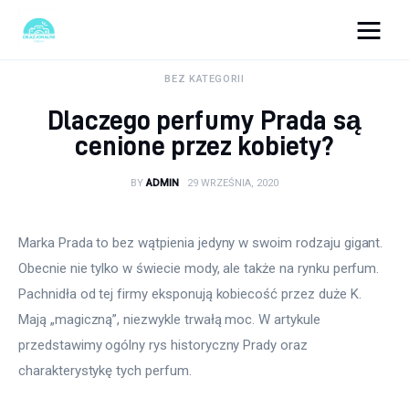
okazjonalne-zdjecia.pl
BEZ KATEGORII
Dlaczego perfumy Prada są
Turystyka
cenione przez kobiety?
Lifestyle
BY
ADMIN
29 WRZEŚNIA, 2020
Dom i ogród
Marka Prada to bez wątpienia jedyny w swoim rodzaju gigant. 
Uroda
Obecnie nie tylko w świecie mody, ale także na rynku perfum. 
Pachnidła od tej firmy eksponują kobiecość przez duże K. 
Zdrowie
Mają „magiczną”, niezwykle trwałą moc. W artykule 
przedstawimy ogólny rys historyczny Prady oraz 
Więcej
charakterystykę tych perfum.