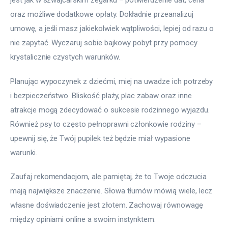
jest jak w szwajcarskim zegarku – potwierdzenie dat, cena 
oraz możliwe dodatkowe opłaty. Dokładnie przeanalizuj 
umowę, a jeśli masz jakiekolwiek wątpliwości, lepiej od razu o 
nie zapytać. Wyczaruj sobie bajkowy pobyt przy pomocy 
krystalicznie czystych warunków.
Planując wypoczynek z dziećmi, miej na uwadze ich potrzeby 
i bezpieczeństwo. Bliskość plaży, plac zabaw oraz inne 
atrakcje mogą zdecydować o sukcesie rodzinnego wyjazdu. 
Również psy to często pełnoprawni członkowie rodziny – 
upewnij się, że Twój pupilek też będzie miał wypasione 
warunki.
Zaufaj rekomendacjom, ale pamiętaj, że to Twoje odczucia 
mają największe znaczenie. Słowa tłumów mówią wiele, lecz 
własne doświadczenie jest złotem. Zachowaj równowagę 
między opiniami online a swoim instynktem.