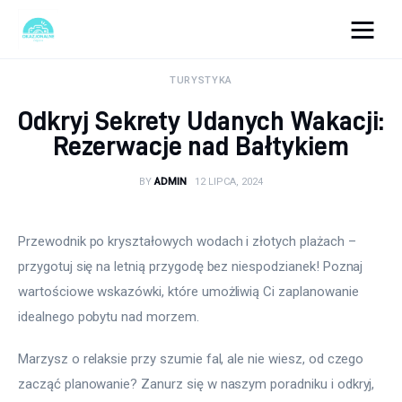
okazjonalne-zdjecia.pl
TURYSTYKA
Odkryj Sekrety Udanych Wakacji:
Turystyka
Rezerwacje nad Bałtykiem
Lifestyle
BY
ADMIN
12 LIPCA, 2024
Dom i ogród
Przewodnik po kryształowych wodach i złotych plażach – 
Uroda
przygotuj się na letnią przygodę bez niespodzianek! Poznaj 
wartościowe wskazówki, które umożliwią Ci zaplanowanie 
Zdrowie
idealnego pobytu nad morzem.
Więcej
Marzysz o relaksie przy szumie fal, ale nie wiesz, od czego 
zacząć planowanie? Zanurz się w naszym poradniku i odkryj, 