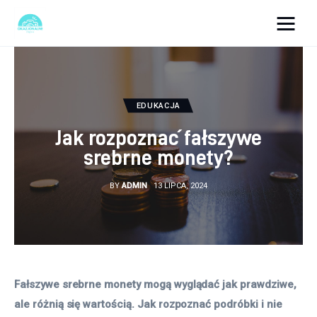
okazjonalne-zdjecia.pl
Turystyka
EDUKACJA
Lifestyle
Jak rozpoznać fałszywe
srebrne monety?
Dom i ogród
BY
ADMIN
13 LIPCA, 2024
Uroda
Zdrowie
Więcej
Fałszywe srebrne monety mogą wyglądać jak prawdziwe, 
ale różnią się wartością. Jak rozpoznać podróbki i nie 