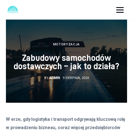
okazjonalne-zdjecia.pl
Turystyka
MOTORYZACJA
Lifestyle
Zabudowy samochodów
dostawczych – jak to działa?
Dom i ogród
BY
ADMIN
9 SIERPNIA, 2024
Uroda
Zdrowie
Więcej
W erze, gdy logistyka i transport odgrywają kluczową rolę 
w prowadzeniu biznesu, coraz więcej przedsiębiorców 