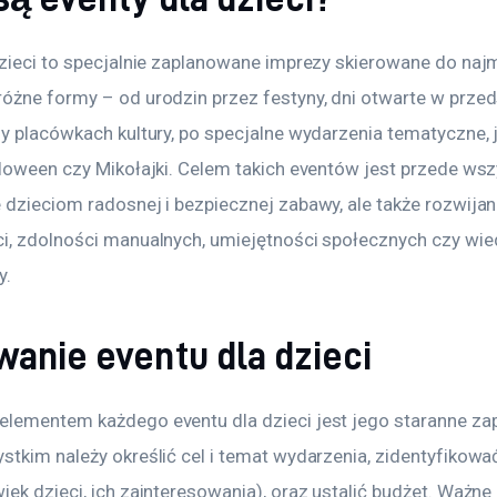
dzieci to specjalnie zaplanowane imprezy skierowane do naj
óżne formy – od urodzin przez festyny, dni otwarte w przed
zy placówkach kultury, po specjalne wydarzenia tematyczne, j
lloween czy Mikołajki. Celem takich eventów jest przede wsz
dzieciom radosnej i bezpiecznej zabawy, ale także rozwijani
i, zdolności manualnych, umiejętności społecznych czy wie
y.
wanie eventu dla dzieci
lementem każdego eventu dla dzieci jest jego staranne zap
stkim należy określić cel i temat wydarzenia, zidentyfikowa
ek dzieci, ich zainteresowania), oraz ustalić budżet. Ważne 