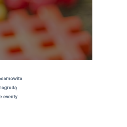
iesamowita 
 nagrodą 
e eventy 