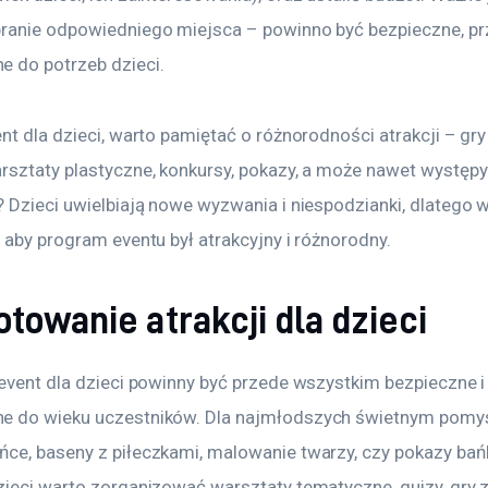
ranie odpowiedniego miejsca – powinno być bezpieczne, prz
 do potrzeb dzieci.
nt dla dzieci, warto pamiętać o różnorodności atrakcji – gry
rsztaty plastyczne, konkursy, pokazy, a może nawet występy
 Dzieci uwielbiają nowe wyzwania i niespodzianki, dlatego w
 aby program eventu był atrakcyjny i różnorodny.
towanie atrakcji dla dzieci
 event dla dzieci powinny być przede wszystkim bezpieczne i
e do wieku uczestników. Dla najmłodszych świetnym pom
ce, baseny z piłeczkami, malowanie twarzy, czy pokazy bań
zieci warto zorganizować warsztaty tematyczne, quizy, gry