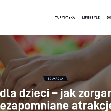
okazjonalne-
TURYSTYKA
LIFESTYLE
DO
zdjecia.pl
EDUKACJA
dla dzieci – jak zorg
iezapomniane atrakcj