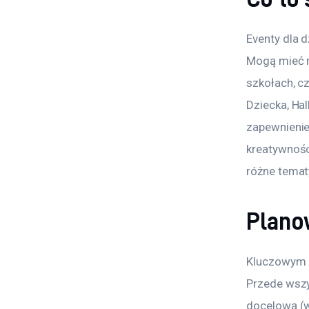
Eventy dla 
Mogą mieć r
szkołach, c
Dziecka, Ha
zapewnienie 
kreatywnośc
różne temat
Plano
Kluczowym e
Przede wszy
docelową (wi