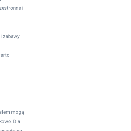
estronne i 
 i zabawy 
 
arto 
 
ysłem mogą 
kowe. Dla 
 zespołowe 