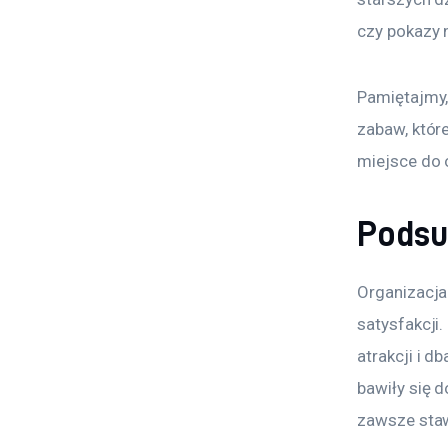
czy pokazy 
Pamiętajmy, 
zabaw, któr
miejsce do 
Pods
Organizacja
satysfakcji
atrakcji i d
bawiły się 
zawsze staw