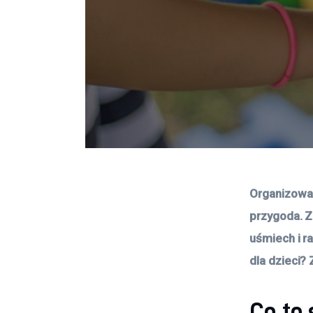
Organizowan
przygoda. Z
uśmiech i r
dla dzieci?
Co to 