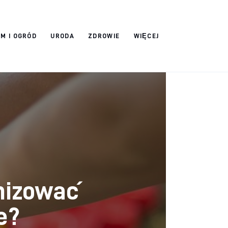
M I OGRÓD
URODA
ZDROWIE
WIĘCEJ
anizować
e?