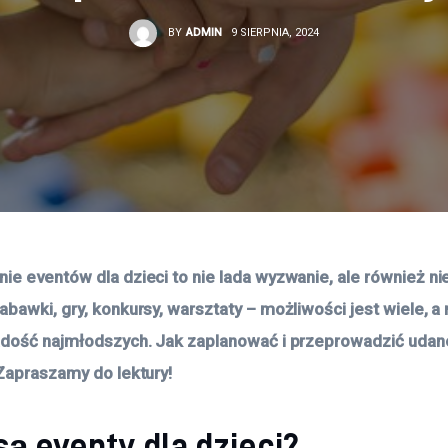
BY
ADMIN
9 SIERPNIA, 2024
ie eventów dla dzieci to nie lada wyzwanie, ale również n
abawki, gry, konkursy, warsztaty – możliwości jest wiele, a
adość najmłodszych. Jak zaplanować i przeprowadzić udan
 Zapraszamy do lektury!
są eventy dla dzieci?