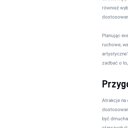
również wyb
dostosowane
Planując eve
ruchowe, wa
artystyczne?
zadbać o to,
Przygo
Atrakcje na
dostosowan
być dmuchań
starszych d