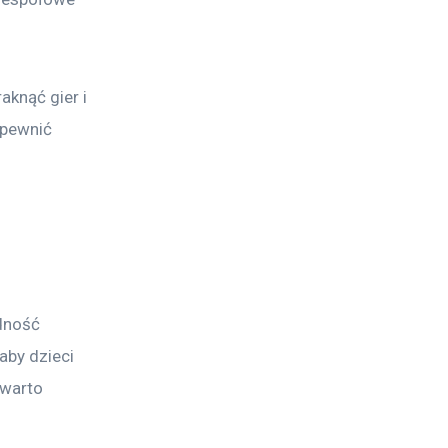
aknąć gier i 
apewnić 
 
dność 
aby dzieci 
 warto 