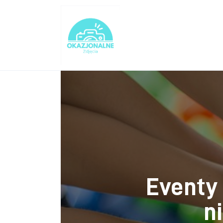
Turystyka
Lifestyle
Dom i ogród
Uroda
Zdrowie
Więcej
Eventy 
n