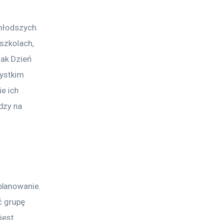
młodszych. 
szkolach, 
ak Dzień 
ystkim 
e ich 
dzy na 
lanowanie. 
ć grupę 
jest 