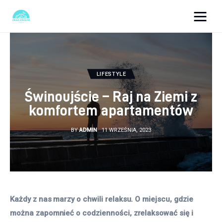
okazjonalne-zdjecia.pl
Turystyka
LIFESTYLE
Lifestyle
Świnoujście – Raj na Ziemi z
komfortem apartamentów
Dom i ogród
BY
ADMIN
11 WRZEŚNIA, 2023
Uroda
Zdrowie
Więcej
Każdy z nas marzy o chwili relaksu. O miejscu, gdzie 
można zapomnieć o codzienności, zrelaksować się i 