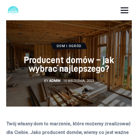
okazjonalne-zdjecia.pl
Turystyka
DOM I OGRÓD
Lifestyle
Producent domów – jak
wybrać najlepszego?
Dom i ogród
BY
ADMIN
10 WRZEŚNIA, 2023
Uroda
Zdrowie
Więcej
Twój własny dom to marzenie, które możemy zrealizować 
dla Ciebie. Jako producent domów, wiemy co jest ważne 