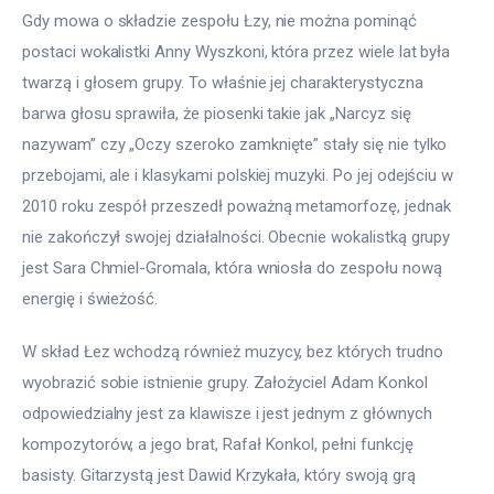
Gdy mowa o składzie zespołu Łzy, nie można pominąć 
postaci wokalistki Anny Wyszkoni, która przez wiele lat była 
twarzą i głosem grupy. To właśnie jej charakterystyczna 
barwa głosu sprawiła, że piosenki takie jak „Narcyz się 
nazywam” czy „Oczy szeroko zamknięte” stały się nie tylko 
przebojami, ale i klasykami polskiej muzyki. Po jej odejściu w 
2010 roku zespół przeszedł poważną metamorfozę, jednak 
nie zakończył swojej działalności. Obecnie wokalistką grupy 
jest Sara Chmiel-Gromala, która wniosła do zespołu nową 
energię i świeżość.
W skład Łez wchodzą również muzycy, bez których trudno 
wyobrazić sobie istnienie grupy. Założyciel Adam Konkol 
odpowiedzialny jest za klawisze i jest jednym z głównych 
kompozytorów, a jego brat, Rafał Konkol, pełni funkcję 
basisty. Gitarzystą jest Dawid Krzykała, który swoją grą 