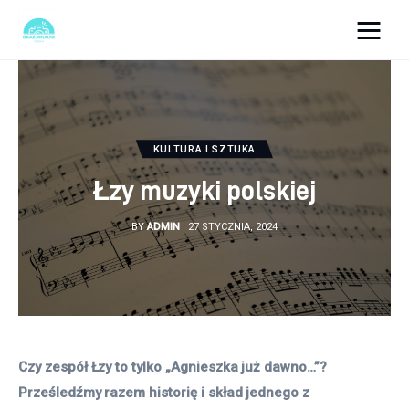
okazjonalne-zdjecia.pl
Turystyka
KULTURA I SZTUKA
Lifestyle
Łzy muzyki polskiej
Dom i ogród
BY
ADMIN
27 STYCZNIA, 2024
Uroda
Zdrowie
Więcej
Czy zespół Łzy to tylko „Agnieszka już dawno…”? 
Prześledźmy razem historię i skład jednego z 