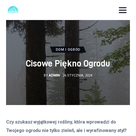
okazjonalne-zdjecia.pl
Turystyka
DOM I OGRÓD
Lifestyle
Cisowe Piękno Ogrodu
Dom i ogród
BY
ADMIN
26 STYCZNIA, 2024
Uroda
Zdrowie
Więcej
Czy szukasz wyjątkowej rośliny, która wprowadzi do 
Twojego ogrodu nie tylko zieleń, ale i wyrafinowany styl? 