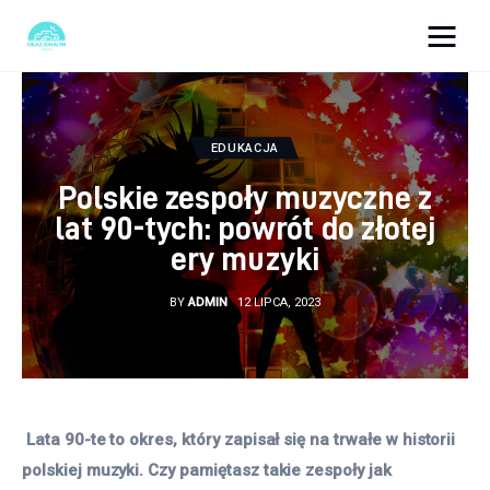
okazjonalne-zdjecia.pl
Turystyka
EDUKACJA
Polskie zespoły muzyczne z
Lifestyle
lat 90-tych: powrót do złotej
ery muzyki
Dom i ogród
BY
ADMIN
12 LIPCA, 2023
Uroda
Zdrowie
Więcej
 Lata 90-te to okres, który zapisał się na trwałe w historii 
polskiej muzyki. Czy pamiętasz takie zespoły jak 