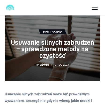
okazjonalne-zdjecia.pl
Turystyka
DOM I OGRÓD
Usuwanie silnych zabrudzeń
Lifestyle
– sprawdzone metody na
czystość
Dom i ogród
BY
ADMIN
11 LIPCA, 2023
Uroda
Zdrowie
Więcej
Usuwanie silnych zabrudzeń może być prawdziwym 
wyzwaniem, szczególnie gdy nie wiemy, jakie środki i 