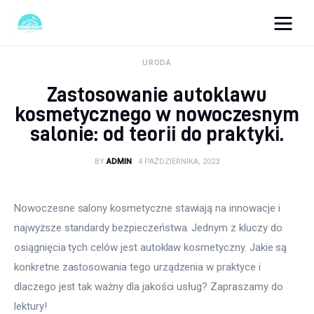
okazjonalne-zdjecia.pl
URODA
Zastosowanie autoklawu
Turystyka
kosmetycznego w nowoczesnym
salonie: od teorii do praktyki.
Lifestyle
BY
ADMIN
4 PAŹDZIERNIKA, 2023
Dom i ogród
Uroda
Nowoczesne salony kosmetyczne stawiają na innowacje i 
najwyższe standardy bezpieczeństwa. Jednym z kluczy do 
Zdrowie
osiągnięcia tych celów jest autoklaw kosmetyczny. Jakie są 
konkretne zastosowania tego urządzenia w praktyce i 
Więcej
dlaczego jest tak ważny dla jakości usług? Zapraszamy do 
lektury!