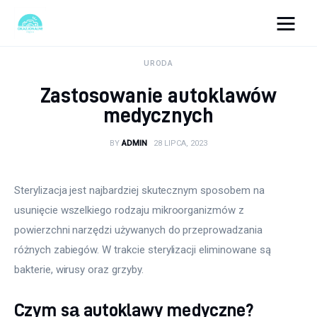
okazjonalne-zdjecia.pl
URODA
Zastosowanie autoklawów
Turystyka
medycznych
Lifestyle
BY
ADMIN
28 LIPCA, 2023
Dom i ogród
Sterylizacja jest najbardziej skutecznym sposobem na 
Uroda
usunięcie wszelkiego rodzaju mikroorganizmów z 
powierzchni narzędzi używanych do przeprowadzania 
Zdrowie
różnych zabiegów. W trakcie sterylizacji eliminowane są 
bakterie, wirusy oraz grzyby.
Więcej
Czym są autoklawy medyczne?