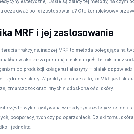
edycyny estetycznej. Jakie są zalety tej metody, na czym pol
a oczekiwać po jej zastosowaniu? Oto kompleksowy przew
ika MRF i jej zastosowanie
 terapia frakcyjna, inaczej MRF, to metoda polegająca na tw
ronakłuć w skórze za pomocą cienkich igieł. Te mikrouszkod
ganizm do produkcji kolagenu i elastyny – białek odpowiedzi
ć i jędrność skóry. W praktyce oznacza to, że MRF jest skut
izn, zmarszczek oraz innych niedoskonałości skóry.
est często wykorzystywana w medycynie estetycznej do usu
ych, pooperacyjnych czy po oparzeniach. Dzięki temu, skóra 
dka i jednolita.