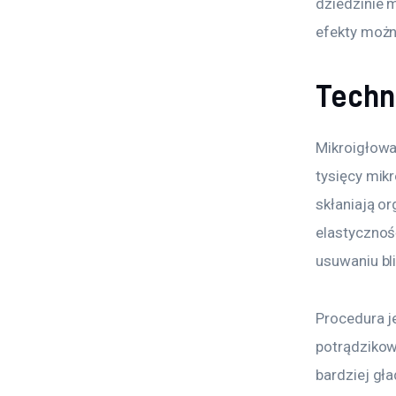
dziedzinie m
efekty możn
Techn
Mikroigłowa
tysięcy mik
skłaniają or
elastycznoś
usuwaniu bl
Procedura j
potrądzikow
bardziej gła