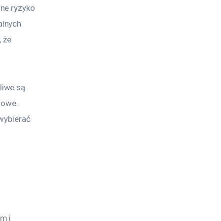
lne ryzyko 
lnych 
 że 
iwe są 
iowe. 
wybierać 
m i 