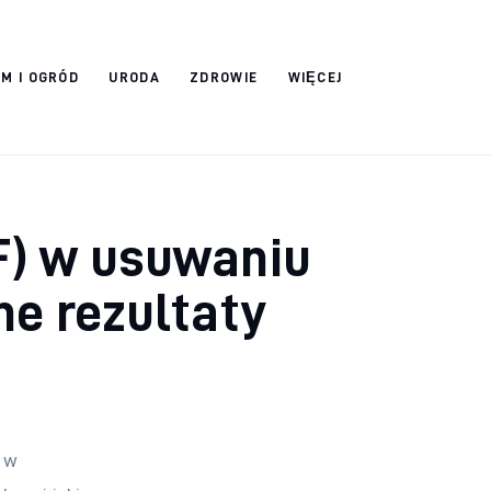
M I OGRÓD
URODA
ZDROWIE
WIĘCEJ
F) w usuwaniu
ne rezultaty
 w 