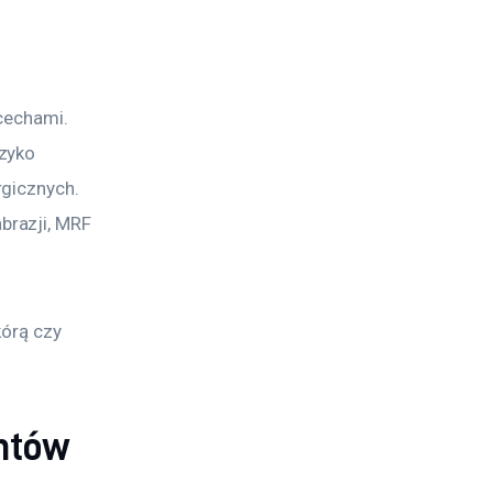
cechami. 
zyko 
gicznych. 
razji, MRF 
órą czy 
entów