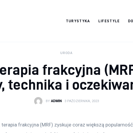
okazjonalne-
TURYSTYKA
LIFESTYLE
DO
zdjecia.pl
URODA
terapia frakcyjna (MR
ty, technika i oczekiwa
BY
ADMIN
3 PAŹDZIERNIKA, 2023
 terapia frakcyjna (MRF) zyskuje coraz większą popularność