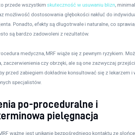
to przede wszystkim 
skuteczność w usuwaniu blizn
, minima
az możliwość dostosowania głębokości nakłuć do indywidua
enta. Ponadto, efekty są długotrwałe i naturalne, co sprawia,
ęsto są bardzo zadowoleni z rezultatów.
rocedura medyczna, MRF wiąże się z pewnym ryzykiem. Możl
, zaczerwienienia czy obrzęki, ale są one zazwyczaj przejśc
 by przed zabiegiem dokładnie konsultować się z lekarzem i 
ych specjalistów.
enia po-proceduralne i
terminowa pielęgnacja
MRF ważne jest unikanie bezpośredniego kontaktu ze słońce