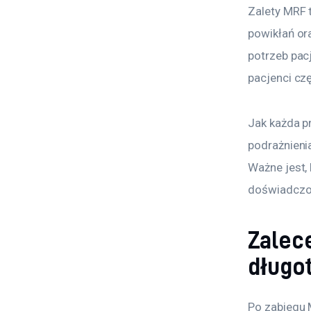
Zalety MRF 
powikłań or
potrzeb pacj
pacjenci cz
Jak każda p
podrażnienia
Ważne jest,
doświadczon
Zalec
długo
Po zabiegu 