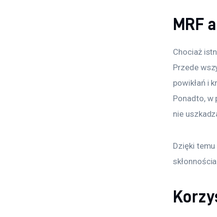
MRF a
Chociaż istn
Przede wszy
powikłań i 
Ponadto, w 
nie uszkadz
Dzięki temu
skłonnościam
Korzyś