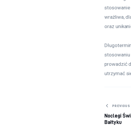
stosowanie 
wrażliwa, d
oraz unikan
Długotermin
stosowaniu 
prowadzić d
utrzymać się
Nawig
PREVIOUS
Noclegi Świ
wpisu
Bałtyku