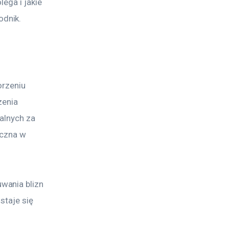
ega i jakie 
odnik.
orzeniu 
zenia 
alnych za 
eczna w 
wania blizn 
staje się 