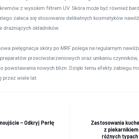
kremów z wysokim filtrem UV. Skóra może być również bard
latego zaleca się stosowanie delikatnych kosmetyków nawilż
ie drażniących składników.
owa pielęgnacja skóry po MRF polega na regularnym nawilża
preparatów przeciwstarzeniowych oraz unikaniu czynników,
o powstawania nowych blizn. Dzięki temu efekty zabiegu m
 przez wiele lat.
acja
noujście – Odkryj Perłę
Zastosowania kuche
z piekarnikie
różnych typach