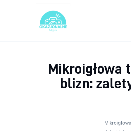
Turystyka
Lifestyle
Dom i ogród
Uroda
Mikroigłowa 
Zdrowie
blizn: zale
Więcej
Mikroigłowa