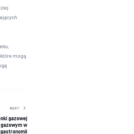
ziej 
ających 
niu, 
 które mogą 
ogą 
NEXT
nki gazowej
m gazowym w
 gastronomii