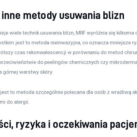
 inne metody usuwania blizn
ieje wiele technik usuwania blizn, MRF wyróżnia się kilkoma 
stkim jest to metoda nieinwazyjna, co oznacza mniejsze ry
krótszy czas rekonwalescencji w porównaniu do metod chirur
przeciwieństwie do peelingów chemicznych czy mikrodermab
a górnej warstwy skóry.
 jest to metoda szczególnie polecana dla osób z wrażliwą sk
i do alergii.
ci, ryzyka i oczekiwania pacj